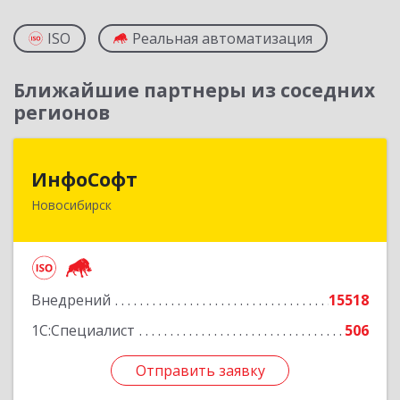
ISO
Реальная автоматизация
Ближайшие партнеры из соседних
регионов
ИнфоСофт
ИнфоСофт
Новосибирск
630091, Новосибирская обл, Новосибирск г,
Крылова ул, дом № 31
Подробнее
Внедрений
15518
1С:Специалист
506
Отправить заявку
Отправить заявку