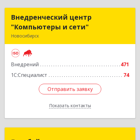
Внедренческий центр
Внедренческий центр
"Компьютеры и сети"
"Компьютеры и сети"
Новосибирск
630075, Новосибирская обл, Новосибирск г,
Залесского, дом № 5/1, оф.711
Внедрений
471
Подробнее
1С:Специалист
74
Отправить заявку
Отправить заявку
Показать контакты
Назад
Гигабайт