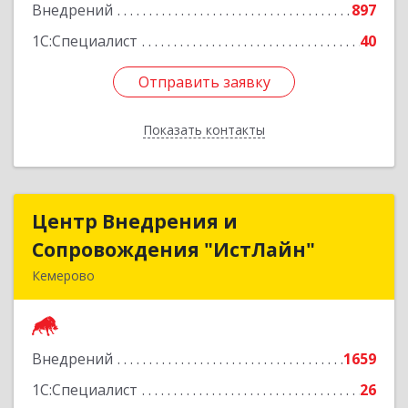
Внедрений
897
Подробнее
1С:Специалист
40
Отправить заявку
Отправить заявку
Показать контакты
Назад
Центр Внедрения и
Центр Внедрения и
Сопровождения "ИстЛайн"
Сопровождения "ИстЛайн"
Кемерово
650000, Кемеровская область - Кузбасс обл, г.о.
Кемеровский, Кемерово г, Мичурина ул, дом №
13А, этаж 3, пом.2, оф.301
Внедрений
1659
Подробнее
1С:Специалист
26