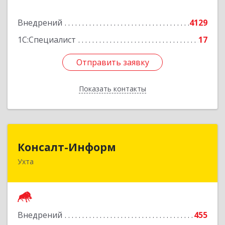
Подробнее
Внедрений
4129
1С:Специалист
17
Отправить заявку
Отправить заявку
Показать контакты
Назад
Консалт-Информ
Консалт-Информ
Ухта
169300, Коми Респ, Ухта г, Строителей пр-д 1, 2
под.,6 этаж
Подробнее
Внедрений
455