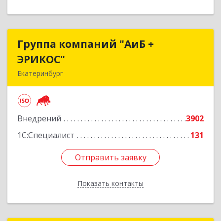
Группа компаний "АиБ +
Группа компаний "АиБ +
ЭРИКОС"
ЭРИКОС"
Екатеринбург
620075, Свердловская обл, Екатеринбург г,
Луначарского ул, дом № 81, оф.1008
Внедрений
3902
Подробнее
1С:Специалист
131
Отправить заявку
Отправить заявку
Показать контакты
Назад