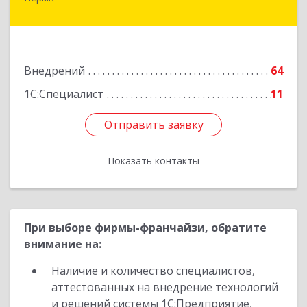
614000, Пермский край, Пермь г, Куйбышева
ул, дом № 2, оф.23
Подробнее
Внедрений
64
1С:Специалист
11
Отправить заявку
Отправить заявку
Показать контакты
Назад
При выборе фирмы-франчайзи, обратите
внимание на:
Наличие и количество специалистов,
аттестованных на внедрение технологий
и решений системы 1С:Предприятие,