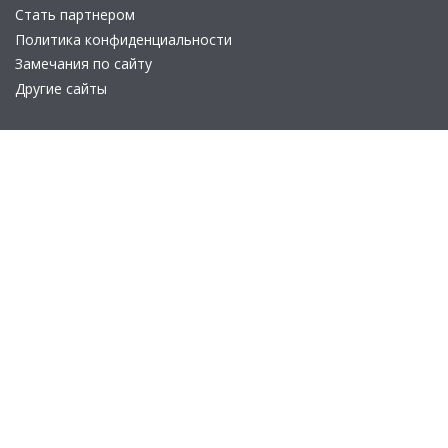
Стать партнером
Политика конфиденциальности
Замечания по сайту
Другие сайты
Телефон:
+7 (495) 737-92-57
Email:
site_v8@1c.ru
Отдел продаж:
г. Москва
,
улица Селезнёвская, дом 21
© 2026 АО «Группа 1С» (правопреемник «1С»). Все права на сайт
защищены
© 2011- 2026 ООО «1С-Софт» (
о компании
).
Исключительное право на технологическую платформу
«1С:Предприятие 8» и типовые конфигурации программных
продуктов системы «1С:Предприятие 8», представленные на
этом сайте, принадлежит ООО «1С-Софт» - 100% дочерней