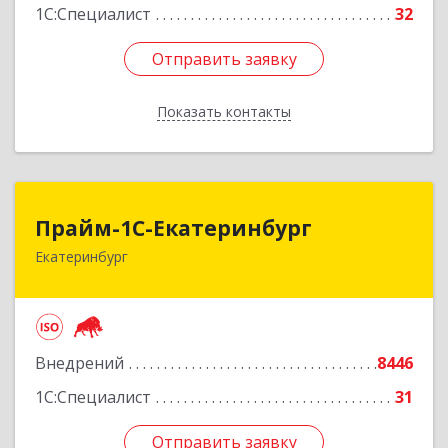
1С:Специалист
32
Отправить заявку
Отправить заявку
Показать контакты
Назад
Прайм-1С-Екатеринбург
Прайм-1С-Екатеринбург
Екатеринбург
620142, Свердловская обл, Екатеринбург г, 8
Марта ул, дом № 49, оф.609
Подробнее
Внедрений
8446
1С:Специалист
31
Отправить заявку
Отправить заявку