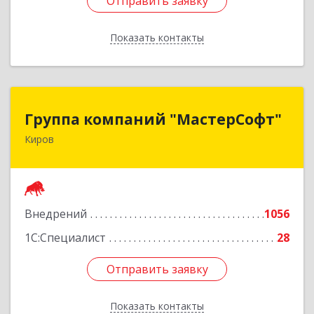
Отправить заявку
Отправить заявку
Показать контакты
Назад
Группа компаний "МастерСофт"
Группа компаний "МастерСофт"
Киров
610017, Кировская обл, Киров г, Маклина ул,
дом № 40
Подробнее
Внедрений
1056
1С:Специалист
28
Отправить заявку
Отправить заявку
Показать контакты
Назад