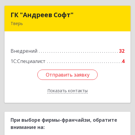
ГК "Андреев Софт"
ГК "Андреев Софт"
Тверь
170000, Тверская обл, Тверь г, Новоторжская
ул, дом № 21, корпус 1
Внедрений
32
Подробнее
1С:Специалист
4
Отправить заявку
Отправить заявку
Показать контакты
Назад
При выборе фирмы-франчайзи, обратите
внимание на: