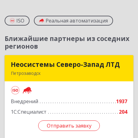
ISO
Реальная автоматизация
Ближайшие партнеры из соседних
регионов
Неосистемы Северо-Запад ЛТД
Неосистемы Северо-Запад ЛТД
Петрозаводск
185001, Карелия Респ, Петрозаводск г,
Первомайский (Первомайский р-н) пр-кт, дом
№ 54, пом.27
Внедрений
1937
Подробнее
1С:Специалист
204
Отправить заявку
Отправить заявку