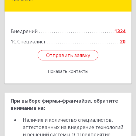
454006, Челябинская обл, Челябинск г, 3
Интернационала ул, дом № 63
Подробнее
Внедрений
1324
1С:Специалист
20
Отправить заявку
Отправить заявку
Показать контакты
Назад
При выборе фирмы-франчайзи, обратите
внимание на:
Наличие и количество специалистов,
аттестованных на внедрение технологий
и решений системы 1С:Предприятие,