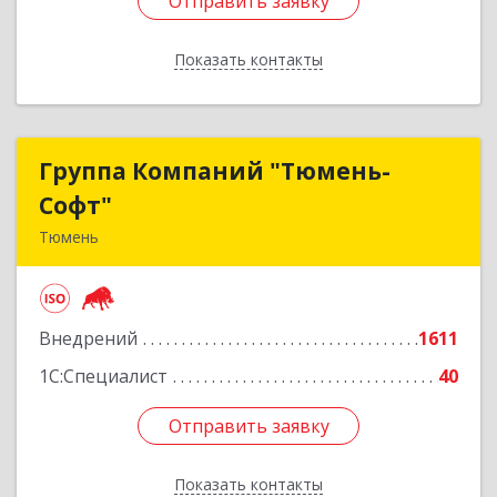
Отправить заявку
Отправить заявку
Показать контакты
Назад
Группа Компаний "Тюмень-
Группа Компаний "Тюмень-
Софт"
Софт"
Тюмень
625048, Тюменская обл, Тюмень г, Салтыкова-
Щедрина ул, дом № 44/4
Внедрений
1611
Подробнее
1С:Специалист
40
Отправить заявку
Отправить заявку
Показать контакты
Назад