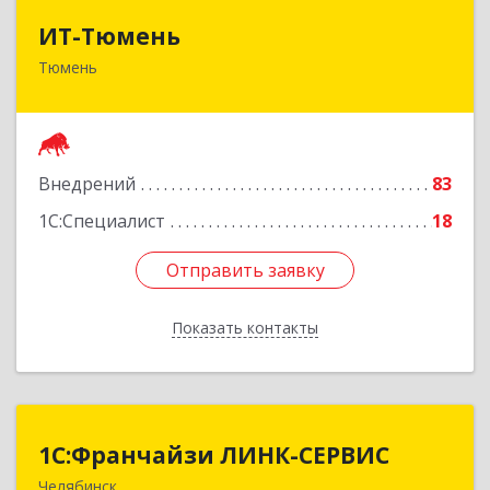
ИТ-Тюмень
ИТ-Тюмень
Тюмень
625000, Тюменская обл, Тюмень г, Грибоедова,
дом № 13, корпус 2
Подробнее
Внедрений
83
1С:Специалист
18
Отправить заявку
Отправить заявку
Показать контакты
Назад
1С:Франчайзи ЛИНК-СЕРВИС
1С:Франчайзи ЛИНК-СЕРВИС
Челябинск