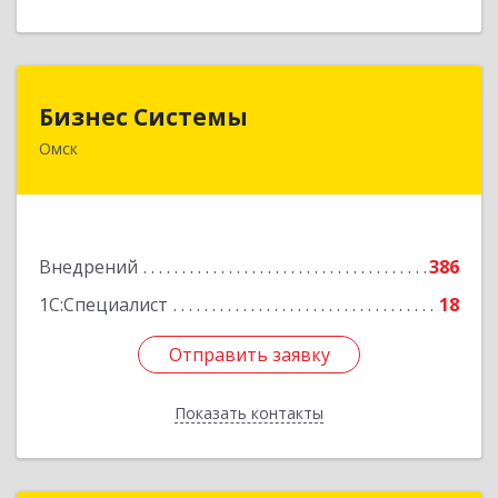
Бизнес Системы
Бизнес Системы
Омск
644024, Омская обл, Омск г, Т.К.Щербанева ул,
дом № 35, оф.703
Подробнее
Внедрений
386
1С:Специалист
18
Отправить заявку
Отправить заявку
Показать контакты
Назад