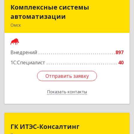
Комплексные системы
Комплексные системы
автоматизации
автоматизации
Омск
644050, Омская обл, Омск г, Химиков ул, дом №
17, оф.7
Внедрений
897
Подробнее
1С:Специалист
40
Отправить заявку
Отправить заявку
Показать контакты
Назад
ГК ИТЭС-Консалтинг
ГК ИТЭС-Консалтинг