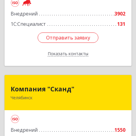
Внедрений
3902
Подробнее
1С:Специалист
131
Отправить заявку
Отправить заявку
Показать контакты
Назад
Компания "Сканд"
Компания "Сканд"
Челябинск
454091, Челябинская обл, Челябинск г,
Революции пл, дом № 7, оф.1.16
Подробнее
Внедрений
1550