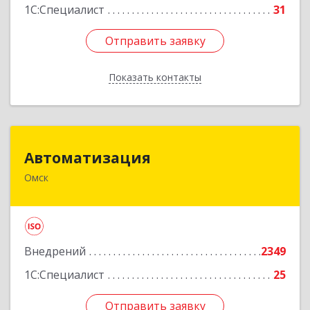
1С:Специалист
31
Отправить заявку
Отправить заявку
Показать контакты
Назад
Автоматизация
Автоматизация
Омск
644024, Омская обл, Омск г, Маршала Жукова
угол 10 лет Октября, дом № 25/31, оф.35
Подробнее
Внедрений
2349
1С:Специалист
25
Отправить заявку
Отправить заявку