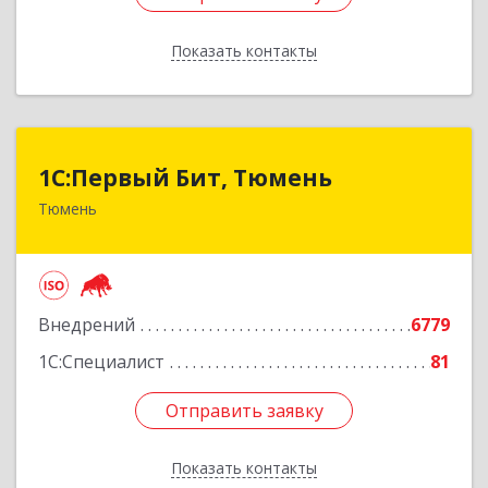
Показать контакты
Назад
1С:Первый Бит, Тюмень
1С:Первый Бит, Тюмень
Тюмень
625000, Тюменская обл, Тюмень г, Республики
ул, дом № 61, оф.712
Подробнее
Внедрений
6779
1С:Специалист
81
Отправить заявку
Отправить заявку
Показать контакты
Назад