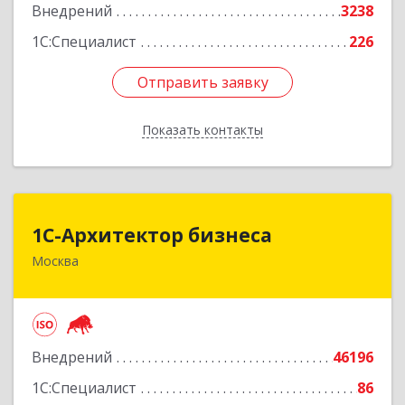
Внедрений
3238
Подробнее
1С:Специалист
226
Отправить заявку
Отправить заявку
Показать контакты
Назад
1С-Архитектор бизнеса
1С-Архитектор бизнеса
Москва
115114, Москва г, Кожевнический 2-й пер, дом
№ 12, строение 2, этаж 2,пом.XII, ком.6
Подробнее
Внедрений
46196
1С:Специалист
86