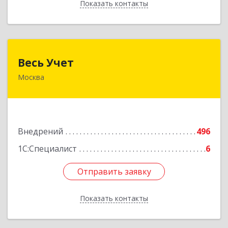
Показать контакты
Назад
Весь Учет
Весь Учет
Москва
109004, Москва г, Николоямская ул, дом № 52,
строение 2
Подробнее
Внедрений
496
1С:Специалист
6
Отправить заявку
Отправить заявку
Показать контакты
Назад