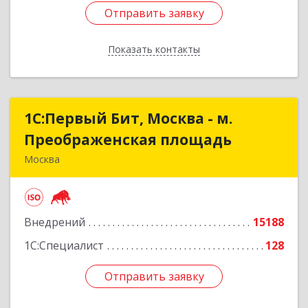
Отправить заявку
Отправить заявку
Показать контакты
Назад
1С:Первый Бит, Москва - м.
1С:Первый Бит, Москва - м.
Преображенская площадь
Преображенская площадь
Москва
107076, Москва г, Краснобогатырская ул, дом №
89, строение 1, пом.66
Внедрений
15188
Подробнее
1С:Специалист
128
Отправить заявку
Отправить заявку