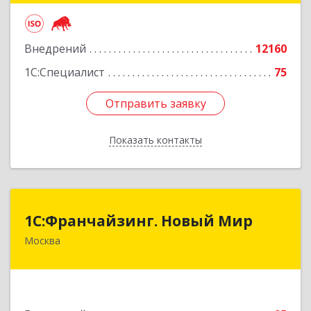
Подробнее
Внедрений
12160
1С:Специалист
75
Отправить заявку
Отправить заявку
Показать контакты
Назад
1С:Франчайзинг. Новый Мир
1С:Франчайзинг. Новый Мир
Москва
101000, Москва г, Армянский пер, дом № 9,
строение 1, оф.113/17
Подробнее