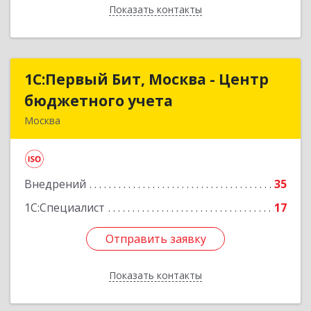
Показать контакты
Назад
1С:Первый Бит, Москва - Центр
1С:Первый Бит, Москва - Центр
бюджетного учета
бюджетного учета
Москва
109147, Москва г, Воронцовская ул, дом № 35А,
строение 1
Внедрений
35
Подробнее
1С:Специалист
17
Отправить заявку
Отправить заявку
Показать контакты
Назад