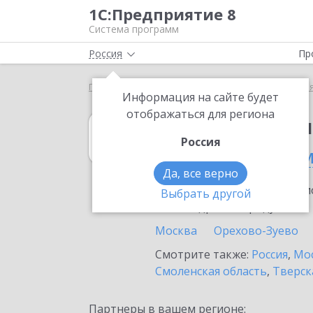
1С:Предприятие 8
Система программ
Россия
Пр
Главная
1С:Бюджет муниципального образования
Информация на сайте будет
отображаться для региона
1С:Бюджет мун
Россия
в Долгопрудно
Да, все верно
Ознакомьтесь с информацио
Выбрать другой
или внедрение продукта.
Москва
Орехово-Зуево
Смотрите также:
Россия
,
Мос
Смоленская область
,
Тверск
Партнеры в вашем регионе: