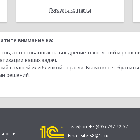
Показать контакты
Назад
атите внимание на:
стов, аттестованных на внедрение технологий и решен
атизации ваших задач.
ий в вашей или близкой отрасли. Вы можете обратитьс
ми решений.
Телефон:
+7 (495) 737-92-57
льности
Email:
site_v8@1c.ru