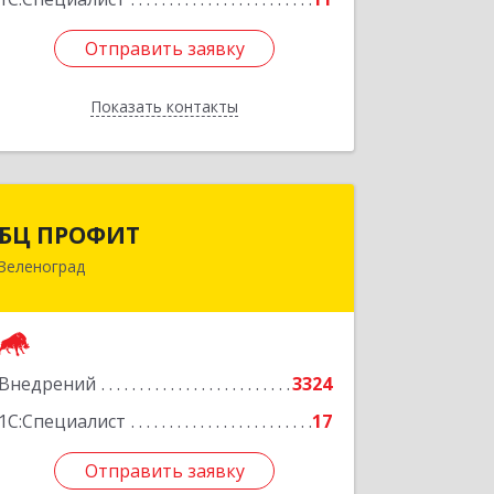
Отправить заявку
Отправить заявку
Показать контакты
Назад
БЦ ПРОФИТ
БЦ ПРОФИТ
Зеленоград
124482, Москва г, Зеленоград г,
корпус 340, этаж 1, пом.Х, ком.1-5
Подробнее
Внедрений
3324
1С:Специалист
17
Отправить заявку
Отправить заявку