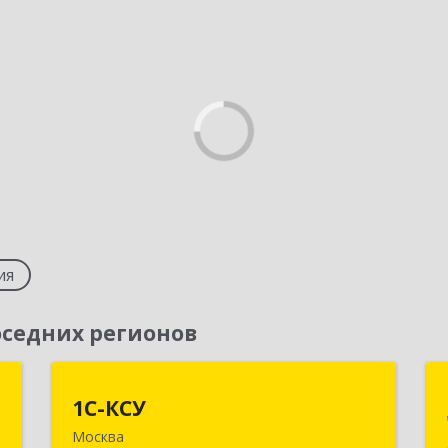
ия
седних регионов
С
1С-КСУ
1С-КСУ
Москва
,
129090, Москва г, вн.тер.г.