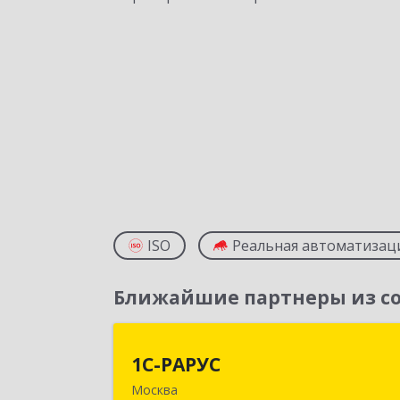
ISO
Реальная автоматизац
Ближайшие партнеры из со
1С-РАРУ
1С-РАРУС
Москва
127434, Москва г, Дмитровское ш