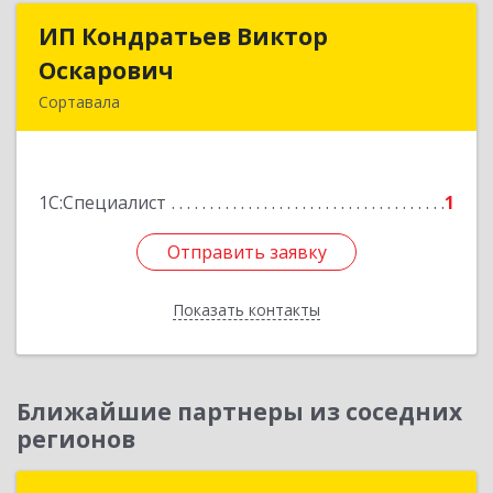
ИП Кондратьев Виктор
ИП Кондратьев Виктор
Оскарович
Оскарович
Сортавала
186790, Карелия Респ, Сортавала г, Кирова ул,
дом № 6, кв.9
1С:Специалист
1
Подробнее
Отправить заявку
Отправить заявку
Показать контакты
Назад
Ближайшие партнеры из соседних
регионов