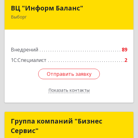
ВЦ "Информ Баланс"
ВЦ "Информ Баланс"
Выборг
188800, Ленинградская обл, Выборгский р-н,
Выборг г, Каменный пер, дом № 2а
Подробнее
Внедрений
89
1С:Специалист
2
Отправить заявку
Отправить заявку
Показать контакты
Назад
Группа компаний "Бизнес
Группа компаний "Бизнес
Сервис"
Сервис"