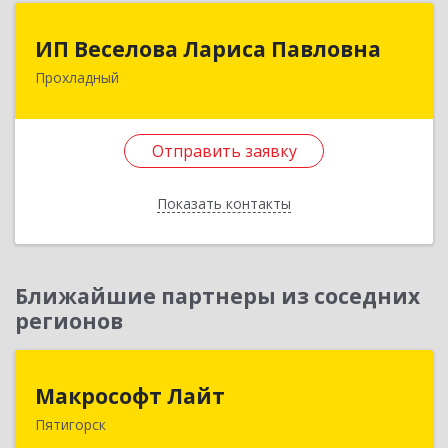
ИП Веселова Лариса Павловна
ИП Веселова Лариса Павловна
Прохладный
361045, Кабардино-Балкарская Респ,
Прохладный г, Добровольская ул, дом № 31
Отправить заявку
Подробнее
Отправить заявку
Показать контакты
Назад
Ближайшие партнеры из соседних
регионов
Макрософт Лайт
Макрософт Лайт
Пятигорск
357501, Ставропольский край, Пятигорск г,