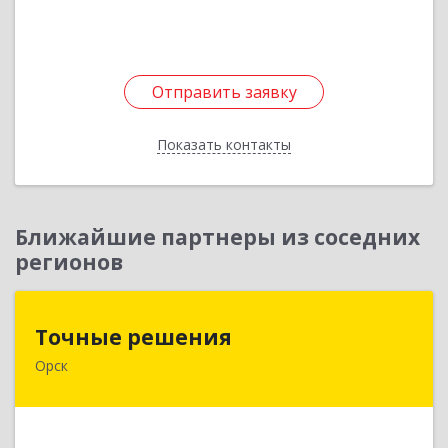
Отправить заявку
Отправить заявку
Показать контакты
Назад
Ближайшие партнеры из соседних
регионов
Точные решения
Точные решения
Орск
462403, Оренбургская обл, Орск г,
Краматорская ул, дом № 2Б, пом.3, этаж 1, офис
2