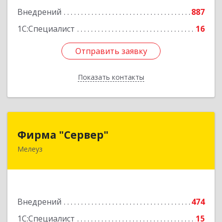
Подробнее
Внедрений
887
1С:Специалист
16
Отправить заявку
Отправить заявку
Показать контакты
Назад
Фирма "Сервер"
Фирма "Сервер"
Мелеуз
453852, Башкортостан Респ, Мелеузовский р-н,
Мелеуз г, 32-й мкр, дом № 36
Подробнее
Внедрений
474
1С:Специалист
15