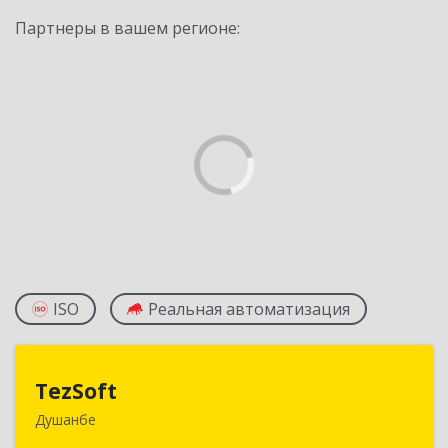
Партнеры в вашем регионе:
ISO
Реальная автоматизация
TezSoft
TezSoft
Душанбе
Таджикистан, г. Душанбе, ул. Дружбы народов,
47