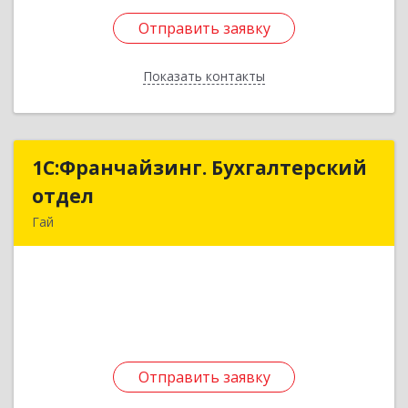
Отправить заявку
Отправить заявку
Показать контакты
Назад
1С:Франчайзинг. Бухгалтерский
1С:Франчайзинг. Бухгалтерский
отдел
отдел
Гай
462635, Оренбургская обл, Гай г, Победы пр-кт,
дом № 1, кв.12
Подробнее
Отправить заявку
Отправить заявку