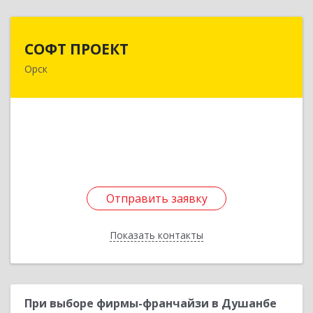
СОФТ ПРОЕКТ
СОФТ ПРОЕКТ
Орск
462430, Оренбургская обл, Орск г,
Добровольского ул, дом № 23, кв.11
Подробнее
Отправить заявку
Отправить заявку
Показать контакты
Назад
При выборе фирмы-франчайзи в Душанбе