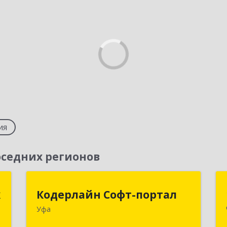
ия
седних регионов
к
Кодерлайн Софт-портал
к
Кодерлайн Софт-портал
Уфа
,
450006, Башкортостан Респ, Уфа г,
9
Пархоменко ул, дом № 133/1