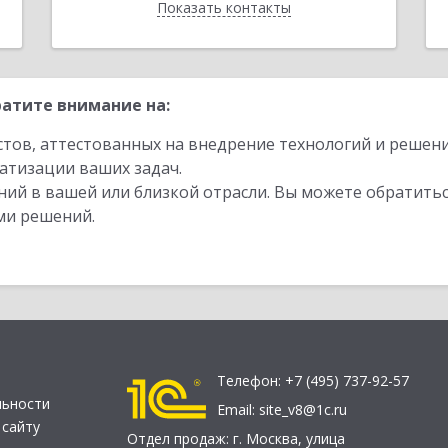
Показать контакты
Назад
атите внимание на:
стов, аттестованных на внедрение технологий и решен
атизации ваших задач.
ий в вашей или близкой отрасли. Вы можете обратитьс
ми решений.
Телефон:
+7 (495) 737-92-57
льности
Email:
site_v8@1c.ru
 сайту
Отдел продаж:
г. Москва
,
улица