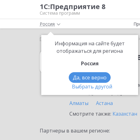
1С:Предприятие 8
Система программ
Россия
Пр
Главная
1С:Учет обращений
Выбор партнёра
Информация на сайте будет
отображаться для региона
1С:Учет обращ
Россия
в Жетысае
Да, все верно
Ознакомьтесь с информацио
Выбрать другой
или внедрение продукта.
Алматы
Астана
Смотрите также:
Казахстан
Партнеры в вашем регионе: