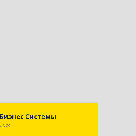
Бизнес Системы
Бизнес Системы
Омск
644024, Омская обл, Омск г,
Т.К.Щербанева ул, дом № 35, оф.703