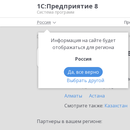
1С:Предприятие 8
Система программ
Россия
Пр
Главная
1С:Учет обращений
Выбор партнёра
Информация на сайте будет
отображаться для региона
1С:Учет обращ
Россия
в Шымкенте
Да, все верно
Ознакомьтесь с информацио
Выбрать другой
или внедрение продукта.
Алматы
Астана
Смотрите также:
Казахстан
Партнеры в вашем регионе: