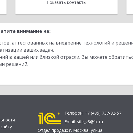
Показать контакты
Назад
атите внимание на:
стов, аттестованных на внедрение технологий и решен
атизации ваших задач.
ий в вашей или близкой отрасли. Вы можете обратитьс
ми решений.
Телефон:
+7 (495) 737-92-57
льности
Email:
site_v8@1c.ru
 сайту
Отдел продаж:
г. Москва
,
улица