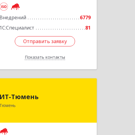
Внедрений
6779
1С:Специалист
81
Отправить заявку
Отправить заявку
Показать контакты
Назад
ИТ-Тюмень
ИТ-Тюмень
625000, Тюменская обл, Тюмень г,
Тюмень
Грибоедова, дом № 13, корпус 2
Подробнее