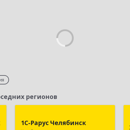
ия
седних регионов
к
1С-Рарус Челябинск
к
1С-Рарус Челябинск
,
454091, Челябинская обл, Челябинск г,