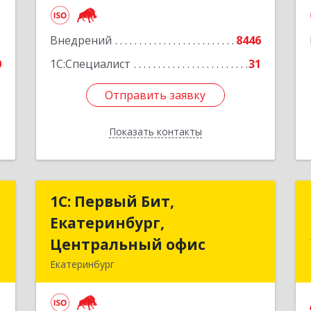
Подробнее
е
1
Внедрений
8446
0
1С:Специалист
31
Отправить заявку
Отправить заявку
Показать контакты
Назад
-
1С: Первый Бит,
1С: Первый Бит,
"
Екатеринбург,
Екатеринбург,
Центральный офис
Центральный офис
,
Екатеринбург
,
620014, Свердловская обл,
1
Екатеринбург г.о., Екатеринбург г,