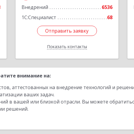
Малышева ул, строение 29, оф.407
е
3
Внедрений
6536
Подробнее
1
1С:Специалист
68
Отправить заявку
Отправить заявку
Показать контакты
Назад
атите внимание на:
стов, аттестованных на внедрение технологий и решен
атизации ваших задач.
ий в вашей или близкой отрасли. Вы можете обратитьс
ми решений.