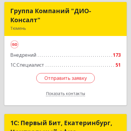
Группа Компаний "ДИО-
Группа Компаний "ДИО-
Консалт"
Консалт"
Тюмень
625048, Тюменская обл, Тюмень г, Салтыкова-
Щедрина ул, дом № 58, корпус 1
Внедрений
173
Подробнее
1С:Специалист
51
Отправить заявку
Отправить заявку
Показать контакты
Назад
1С: Первый Бит, Екатеринбург,
1С: Первый Бит, Екатеринбург,