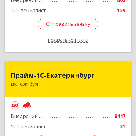
Внедрений
865
Подробнее
1С:Специалист
159
Отправить заявку
Отправить заявку
Показать контакты
Назад
Прайм-1С-Екатеринбург
Прайм-1С-Екатеринбург
Екатеринбург
620142, Свердловская обл, Екатеринбург г, 8
Марта ул, дом № 49, оф.609
Подробнее
Внедрений
8447
1С:Специалист
31