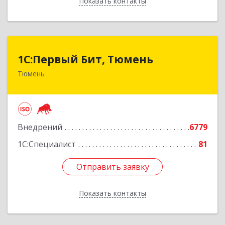
Показать контакты
Назад
1С:Первый Бит, Тюмень
1С:Первый Бит, Тюмень
Тюмень
625000, Тюменская обл, Тюмень г, Республики
ул, дом № 61, оф.712
Подробнее
Внедрений
6779
1С:Специалист
81
Отправить заявку
Отправить заявку
Показать контакты
Назад