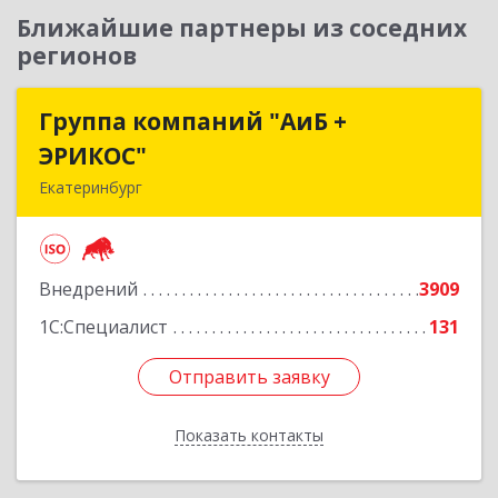
Ближайшие партнеры из соседних
регионов
Группа компаний "АиБ +
Группа компаний "АиБ +
ЭРИКОС"
ЭРИКОС"
Екатеринбург
620075, Свердловская обл, Екатеринбург г,
Луначарского ул, дом № 81, оф.1008
Внедрений
3909
Подробнее
1С:Специалист
131
Отправить заявку
Отправить заявку
Показать контакты
Назад