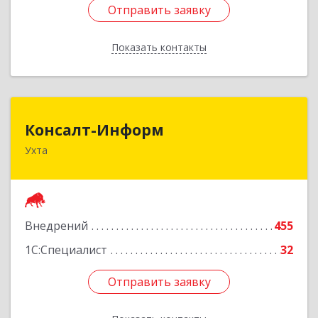
Отправить заявку
Отправить заявку
Показать контакты
Назад
Консалт-Информ
Консалт-Информ
Ухта
169300, Коми Респ, Ухта г, Строителей пр-д 1, 2
под.,6 этаж
Подробнее
Внедрений
455
1С:Специалист
32
Отправить заявку
Отправить заявку