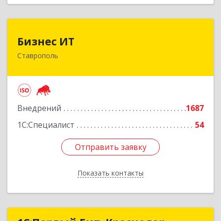
Бизнес ИТ
Бизнес ИТ
Ставрополь
355035, Ставропольский край, Ставрополь г, 1
Промышленная ул, дом № 3, корпус А
Подробнее
Внедрений
1687
1С:Специалист
54
Отправить заявку
Отправить заявку
Показать контакты
Назад