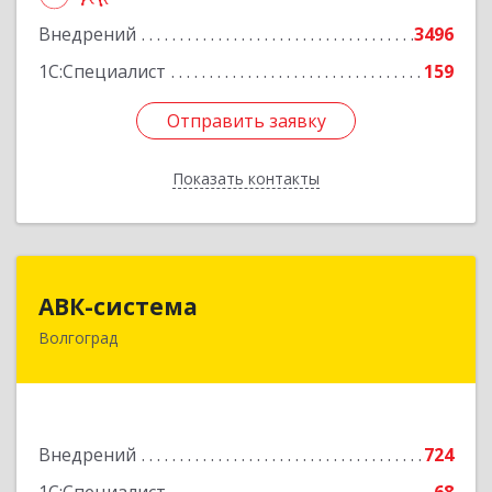
Подробнее
Внедрений
3496
1С:Специалист
159
Отправить заявку
Отправить заявку
Показать контакты
Назад
АВК-система
АВК-система
Волгоград
400131, Волгоградская обл, Волгоград г,
Коммунистическая ул, дом № 21
Подробнее
Внедрений
724