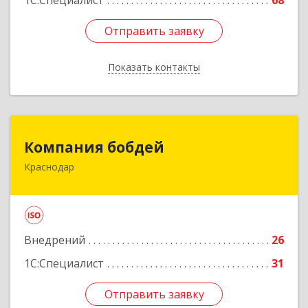
1С:Специалист
68
Отправить заявку
Отправить заявку
Показать контакты
Назад
Компания бобдей
Компания бобдей
Краснодар
350010, Краснодарский край, Краснодар г,
Зиповская ул, дом № 5, корпус 9, каб.416А
Подробнее
Внедрений
26
1С:Специалист
31
Отправить заявку
Отправить заявку