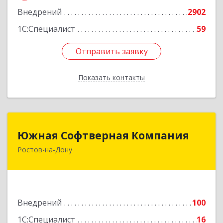
Внедрений
2902
1С:Специалист
59
Отправить заявку
Отправить заявку
Показать контакты
Назад
Южная Софтверная Компания
Южная Софтверная Компания
Ростов-на-Дону
344116, Ростовская обл, Ростов-на-Дону г, 2-я
Володарского ул, Здание № 76, оф.203
Подробнее
Внедрений
100
1С:Специалист
16