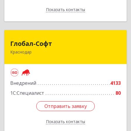
Показать контакты
Назад
Глобал-Софт
Глобал-Софт
Краснодар
350018, Краснодарский край, Краснодар г,
Сормовская ул, дом № 7
Подробнее
Внедрений
4133
1С:Специалист
80
Отправить заявку
Отправить заявку
Показать контакты
Назад