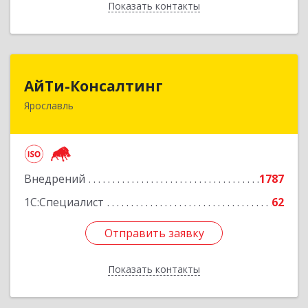
Показать контакты
Назад
АйТи-Консалтинг
АйТи-Консалтинг
Ярославль
150007, Ярославская обл, Ярославль г, Урочская
ул, дом № 19, пом.28
Подробнее
Внедрений
1787
1С:Специалист
62
Отправить заявку
Отправить заявку
Показать контакты
Назад