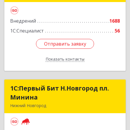
Подробнее
Внедрений
1688
1С:Специалист
56
Отправить заявку
Отправить заявку
Показать контакты
Назад
1С:Первый Бит Н.Новгород пл.
1С:Первый Бит Н.Новгород пл.
Минина
Минина
Нижний Новгород
603005, Нижегородская обл, Нижний Новгород
г, Ульянова ул, дом № 26/11, оф.511