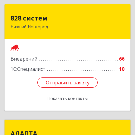
828 систем
828 систем
Нижний Новгород
603006, Нижегородская обл, Нижний Новгород
г, Октябрьская ул, дом № 23В, оф.210
Подробнее
Внедрений
66
1С:Специалист
10
Отправить заявку
Отправить заявку
Показать контакты
Назад
АДАПТА
АДАПТА