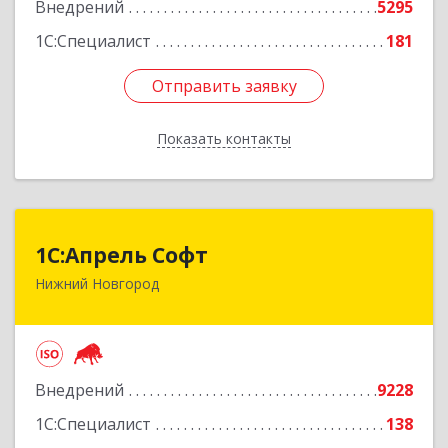
Внедрений
5295
Подробнее
1С:Специалист
181
Отправить заявку
Отправить заявку
Показать контакты
Назад
1С:Апрель Софт
1С:Апрель Софт
Нижний Новгород
603000, Нижегородская обл, Нижний Новгород
г, Ульянова ул, дом № 10а, оф.715
Подробнее
Внедрений
9228
1С:Специалист
138