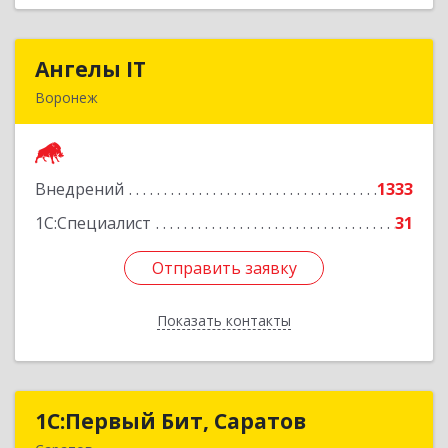
Ангелы IT
Ангелы IT
Воронеж
394036, Воронежская обл, Воронеж г, Карла
Маркса ул, дом № 53, оф.501
Внедрений
1333
Подробнее
1С:Специалист
31
Отправить заявку
Отправить заявку
Показать контакты
Назад
1С:Первый Бит, Саратов
1С:Первый Бит, Саратов