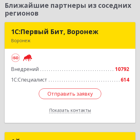
Ближайшие партнеры из соседних
регионов
1С:Первый Бит, Воронеж
1С:Первый Бит, Воронеж
Воронеж
394006, Воронежская обл, Воронеж г, 20-летия
Октября ул, дом № 119, оф.711
Внедрений
10792
Подробнее
1С:Специалист
614
Отправить заявку
Отправить заявку
Показать контакты
Назад