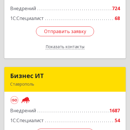
Внедрений
724
Подробнее
1С:Специалист
68
Отправить заявку
Отправить заявку
Показать контакты
Назад
Бизнес ИТ
Бизнес ИТ
Ставрополь
355035, Ставропольский край, Ставрополь г, 1
Промышленная ул, дом № 3, корпус А
Внедрений
1687
Подробнее
1С:Специалист
54