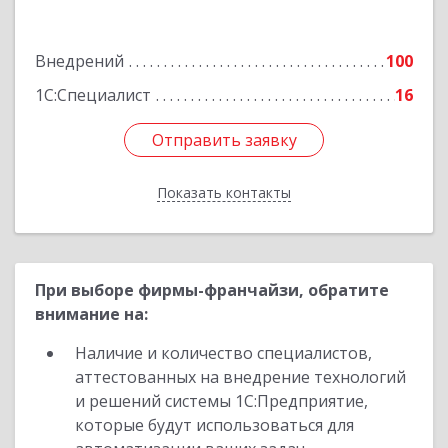
Володарского ул, Здание № 76, оф.203
Внедрений
100
Подробнее
1С:Специалист
16
Отправить заявку
Отправить заявку
Показать контакты
Назад
При выборе фирмы-франчайзи, обратите
внимание на:
Наличие и количество специалистов,
аттестованных на внедрение технологий
и решений системы 1С:Предприятие,
которые будут использоваться для