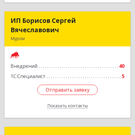
ИП Борисов Сергей
ИП Борисов Сергей
Вячеславович
Вячеславович
Муром
602266, Владимирская обл, Муром г,
Владимирское ш, дом № 3
Внедрений
40
Подробнее
1С:Специалист
5
Отправить заявку
Отправить заявку
Показать контакты
Назад