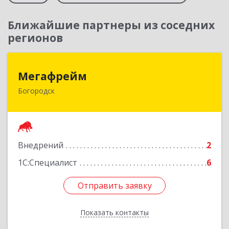
Ближайшие партнеры из соседних
регионов
Мегафрейм
Мегафрейм
Богородск
607600, Нижегородская обл, Богородск г,
Ленина ул, дом № 123, этаж 4, пом. 5
Подробнее
Внедрений
2
1С:Специалист
6
Отправить заявку
Отправить заявку
Показать контакты
Назад