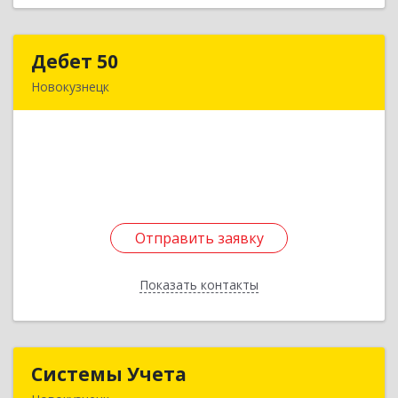
Дебет 50
Дебет 50
Новокузнецк
654007, Кемеровская обл, Новокузнецк г,
Металлургов пр-кт, дом № 36
Подробнее
Отправить заявку
Отправить заявку
Показать контакты
Назад
Системы Учета
Системы Учета