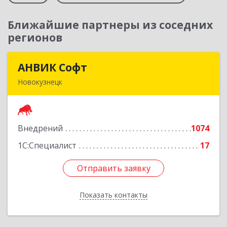
Ближайшие партнеры из соседних
регионов
АНВИК Софт
АНВИК Софт
Новокузнецк
654079, Кемеровская область - Кузбасс,
Новокузнецкий г.о, Новокузнецк г,
Куйбышевский р-н, Невского ул, дом № 1, этаж
Внедрений
1074
2
1С:Специалист
17
Подробнее
Отправить заявку
Отправить заявку
Показать контакты
Назад