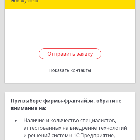
Новокузнецк
654080, Кемеровская обл, Новокузнецк г,
Кирова (Центральный р-н) ул, дом № 94, кв.44
Подробнее
Отправить заявку
Отправить заявку
Показать контакты
Назад
При выборе фирмы-франчайзи, обратите
внимание на:
Наличие и количество специалистов,
аттестованных на внедрение технологий
и решений системы 1С:Предприятие,