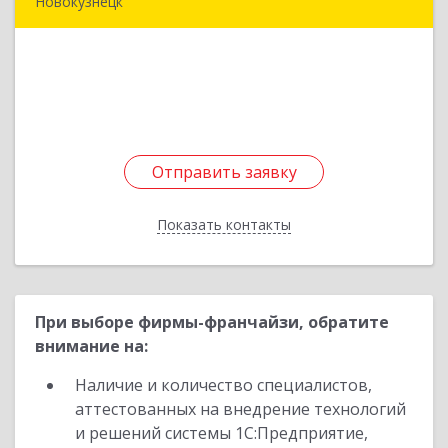
Новокузнецк
654080, Кемеровская обл, Новокузнецк г,
Кирова (Центральный р-н) ул, дом № 94, кв.44
Подробнее
Отправить заявку
Отправить заявку
Показать контакты
Назад
При выборе фирмы-франчайзи, обратите
внимание на:
Наличие и количество специалистов,
аттестованных на внедрение технологий
и решений системы 1С:Предприятие,