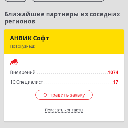
Ближайшие партнеры из соседних
регионов
АНВИК Софт
АНВИК Софт
Новокузнецк
654079, Кемеровская область - Кузбасс,
Новокузнецкий г.о, Новокузнецк г,
Куйбышевский р-н, Невского ул, дом № 1, этаж
Внедрений
1074
2
1С:Специалист
17
Подробнее
Отправить заявку
Отправить заявку
Показать контакты
Назад