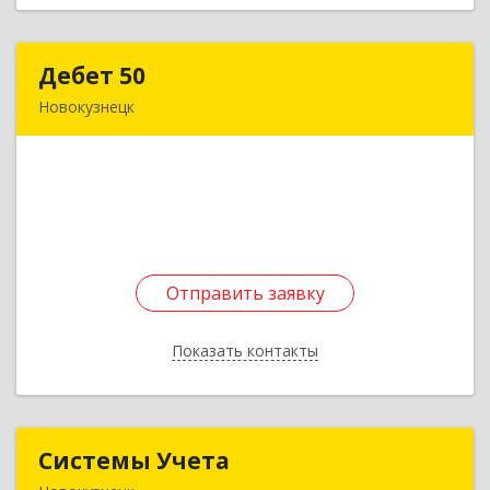
Дебет 50
Дебет 50
Новокузнецк
654007, Кемеровская обл, Новокузнецк г,
Металлургов пр-кт, дом № 36
Подробнее
Отправить заявку
Отправить заявку
Показать контакты
Назад
Системы Учета
Системы Учета