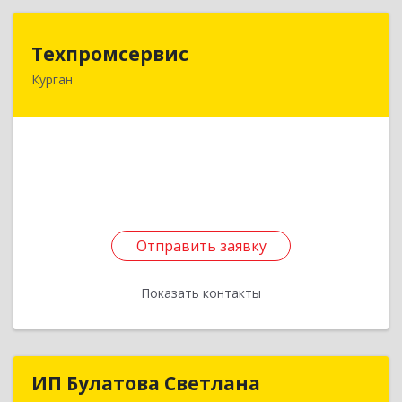
Техпромсервис
Техпромсервис
Курган
640018, Курганская обл, Курган г,
Комсомольская ул, дом № 26
Подробнее
Отправить заявку
Отправить заявку
Показать контакты
Назад
ИП Булатова Светлана
ИП Булатова Светлана