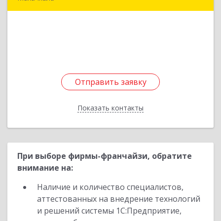
368971, Дагестан Респ, Ботлихский р-н, Ботлих
с, Аэропортовская ул, дом № 189
Подробнее
Отправить заявку
Отправить заявку
Показать контакты
Назад
При выборе фирмы-франчайзи, обратите
внимание на:
Наличие и количество специалистов,
аттестованных на внедрение технологий
и решений системы 1С:Предприятие,