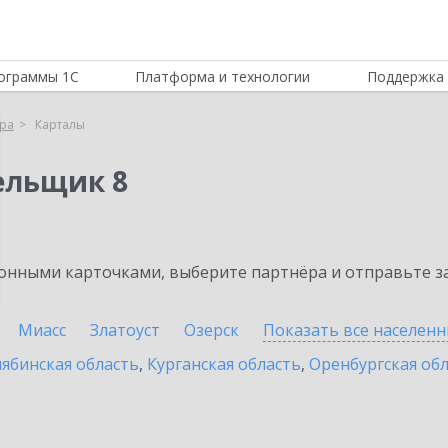
ограммы 1С
Платформа и технологии
Поддержка 
ра
Карталы
ельщик 8
нными карточками, выберите партнёра и отправьте за
Миасс
Златоуст
Озерск
Показать все населен
ябинская область
,
Курганская область
,
Оренбургская об