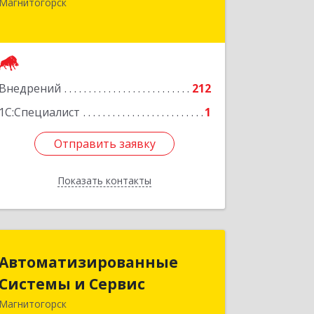
Магнитогорск
Магнитогорск г, Галиуллина ул, дом
№ 11, А, кв.1
Подробнее
Внедрений
212
1С:Специалист
1
Отправить заявку
Отправить заявку
Показать контакты
Назад
Автоматизированные
Автоматизированные
Системы и Сервис
Системы и Сервис
Магнитогорск
455027, Челябинская обл,