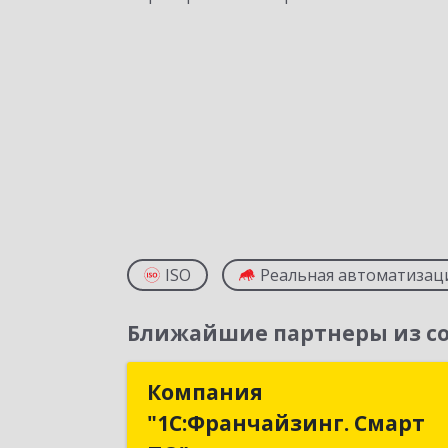
ISO
Реальная автоматизац
Ближайшие партнеры из со
Компания
Компани
"1С:Франчайзинг. Смарт
"1С:Франчайзинг. Смар