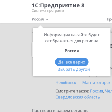
1С:Предприятие 8
Система программ
Россия
Пр
Главная
1С:Налогоплательщик 8
Выбор партнё
Информация на сайте будет
отображаться для региона
1С:Налогоплат
Россия
в Карталах
Да, все верно
Ознакомьтесь с информацио
Выбрать другой
или внедрение продукта.
Челябинск
Магнитогорск
Смотрите также:
Россия
,
Чел
Свердловская область
Партнеры в вашем регионе: