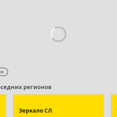
ия
седних регионов
я
Зеркало СЛ
т
Зеркало СЛ
455038, Челябинская обл,