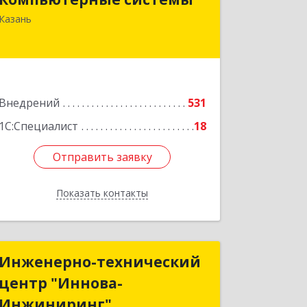
420066, Татарстан Респ, Казань г,
Казань
Солдатская ул, дом № 8, оф.210
Подробнее
Внедрений
531
1С:Специалист
18
Отправить заявку
Отправить заявку
Показать контакты
Назад
Инженерно-технический
Инженерно-технический
центр "Иннова-
центр "Иннова-
Инжиниринг"
Инжиниринг"