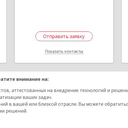
Подробнее
Отправить заявку
Отправить заявку
Показать контакты
Назад
атите внимание на:
стов, аттестованных на внедрение технологий и решен
атизации ваших задач.
ий в вашей или близкой отрасли. Вы можете обратитьс
ми решений.