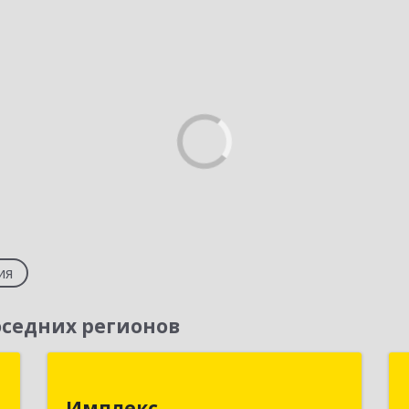
ия
седних регионов
ь
Имплекс
Имплекс