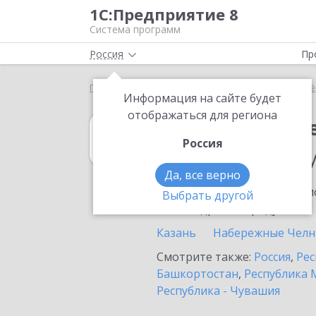
1С:Предприятие 8
Система программ
Россия
Пр
Главная
1С:Налогоплательщик 8
Выбор партнё
Информация на сайте будет
отображаться для региона
1С:Налогоплат
Россия
в населенном п
Да, все верно
Ознакомьтесь с информацио
Выбрать другой
или внедрение продукта.
Казань
Набережные Чел
Смотрите также:
Россия
,
Рес
Башкортостан
,
Республика 
Республика - Чувашия