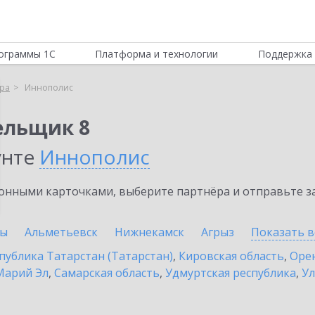
ограммы 1С
Платформа и технологии
Поддержка 
ра
Иннополис
ельщик 8
унте
Иннополис
нными карточками, выберите партнёра и отправьте за
ны
Альметьевск
Нижнекамск
Агрыз
Показать в
публика Татарстан (Татарстан)
,
Кировская область
,
Орен
Марий Эл
,
Самарская область
,
Удмуртская республика
,
Ул