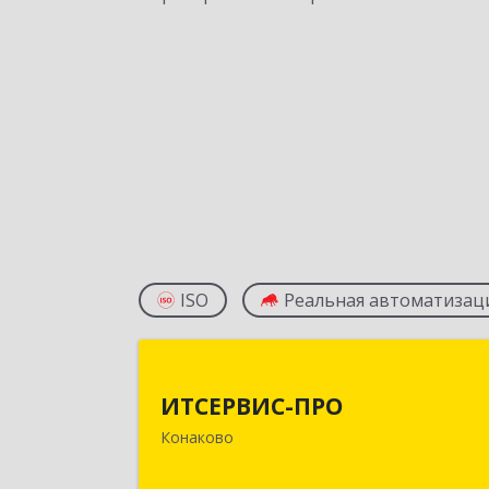
ISO
Реальная автоматизац
ИТСЕРВИС-ПР
ИТСЕРВИС-ПРО
171252, Тверская обл, Конаковский р
Конаково
н, Конаково г, Учебная ул, дом № 17
оф.3