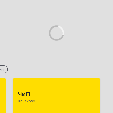
ия
О
ЧиП
ЧиП
-
171255, Тверская обл, Конаковский р-
Конаково
,
н, Конаково г, Энергетиков ул, дом №
5
29, кв.2