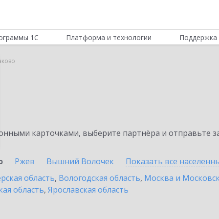
ограммы 1С
Платформа и технологии
Поддержка 
аково
нными карточками, выберите партнёра и отправьте за
о
Ржев
Вышний Волочек
Показать все населенн
рская область
,
Вологодская область
,
Москва и Московск
кая область
,
Ярославская область