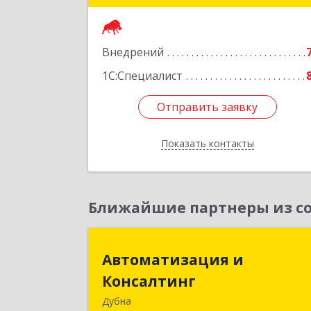
Подробне
Внедрений
1С:Специалист
Отправить заявку
Отправить заявку
Показать контакты
Назад
Ближайшие партнеры из со
Автоматизация 
Автоматизация и
Консалтин
Консалтинг
Дубна
141983, Московская обл, г.о.Дубна