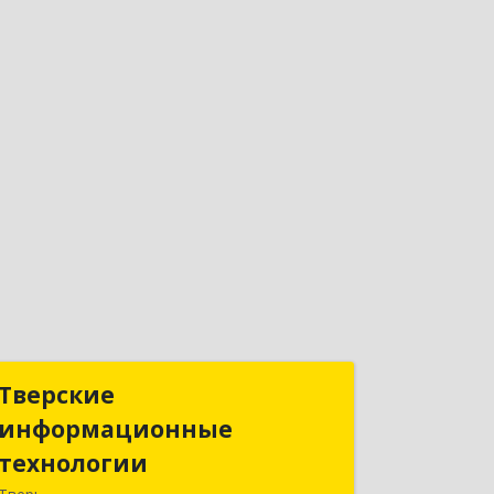
Тверские
Тверские
информационные
информационные
технологии
технологии