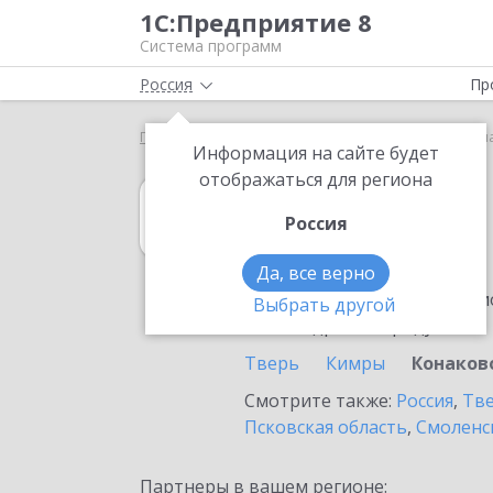
1С:Предприятие 8
Система программ
Россия
Пр
Главная
1С:MDM КОРП
Выбор партнёра
Кон
Информация на сайте будет
отображаться для региона
1С:MDM КОРП
Россия
в Конаково
Да, все верно
Ознакомьтесь с информацио
Выбрать другой
или внедрение продукта.
Тверь
Кимры
Конаков
Смотрите также:
Россия
,
Тве
Псковская область
,
Смоленс
Партнеры в вашем регионе: