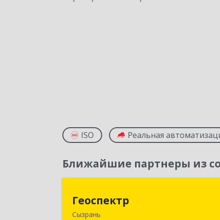
ISO
Реальная автоматизац
Ближайшие партнеры из со
Геоспект
Геоспектр
Сызрань
446001, Самарская обл, Сызрань г