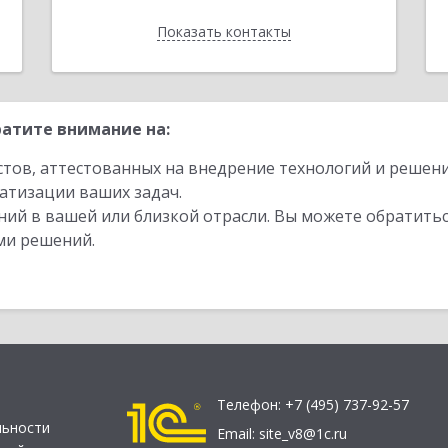
Показать контакты
Назад
атите внимание на:
стов, аттестованных на внедрение технологий и решен
атизации ваших задач.
ий в вашей или близкой отрасли. Вы можете обратитьс
ми решений.
Телефон:
+7 (495) 737-92-57
льности
Email:
site_v8@1c.ru