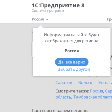
1С:Предприятие 8
Система программ
Россия
Пр
Главная
1С:Касса
Выбор партнёра
Пугачев
Информация на сайте будет
отображаться для региона
1С:Касса
Россия
в населенном п
Да, все верно
Ознакомьтесь с информацио
Выбрать другой
или внедрение продукта.
Саратов
Вольск
Энгель
Смотрите также:
Россия
,
Сар
область
,
Тамбовская област
Партнеры в вашем регионе: