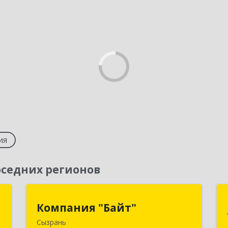
ия
седних регионов
р
Компания "Байт"
Компания "Байт"
Сызрань
,
446011, Самарская обл, г.о. город