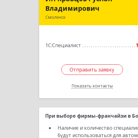
Владимирович
Владимирови
Смоленск
214030, Смоленская обл, Смоленск г
Тургенева ул, дом № 34, кв.5
1С:Специалист
Подробне
Отправить заявку
Отправить заявку
Показать контакты
Назад
При выборе фирмы-франчайзи в Бо
Наличие и количество специали
будут использоваться для автом