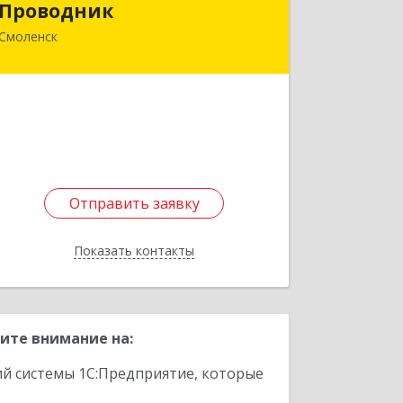
Проводник
Смоленск
214000, Смоленская обл, Смоленск г,
Дзержинского ул, дом № 18/2
Подробнее
Отправить заявку
Отправить заявку
Показать контакты
Назад
ите внимание на:
ий системы 1С:Предприятие, которые