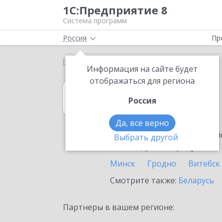
1С:Предприятие 8
Система программ
Россия
Пр
Главная
1С:Касса
Выбор партнёра
Борисов
Информация на сайте будет
отображаться для региона
1С:Касса
Россия
в Борисове
Да, все верно
Ознакомьтесь с информацио
Выбрать другой
или внедрение продукта.
Минск
Гродно
Витебск
Смотрите также:
Беларусь
Партнеры в вашем регионе: