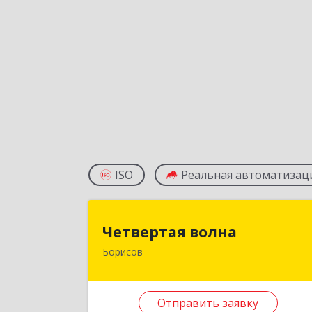
ISO
Реальная автоматизац
Четвертая волн
Четвертая волна
Борисов
222520, Республика Беларусь
Минская область, г.Борисов, ул
Чапаева, д.1, комната 208а, а/я 96
Отправить заявку