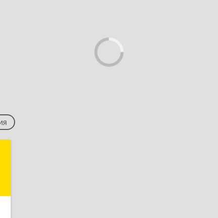
ия
а
,
.
2