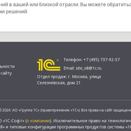
ий в вашей или близкой отрасли. Вы можете обратитьс
ми решений.
Телефон:
+7 (495) 737-92-57
льности
Email:
site_v8@1c.ru
 сайту
Отдел продаж:
г. Москва
,
улица
Селезнёвская, дом 21
© 2026 АО «Группа 1С» (правопреемник «1С»). Все права на сайт защищен
О «1С-Софт» (
о компании
). Исключительное право на технологи
 8» и типовые конфигурации программных продуктов системы «1С