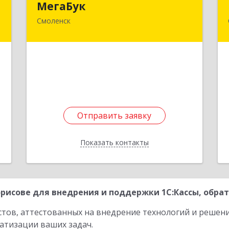
МегаБук
ч
Смоленск
214000, Смоленская обл, Смоленск г,
Гагарина пр-кт, дом № 5
,
7
Подробнее
1
е
Отправить заявку
Отправить заявку
Показать контакты
Назад
рисове для внедрения и поддержки 1С:Кассы, обрат
стов, аттестованных на внедрение технологий и решен
атизации ваших задач.