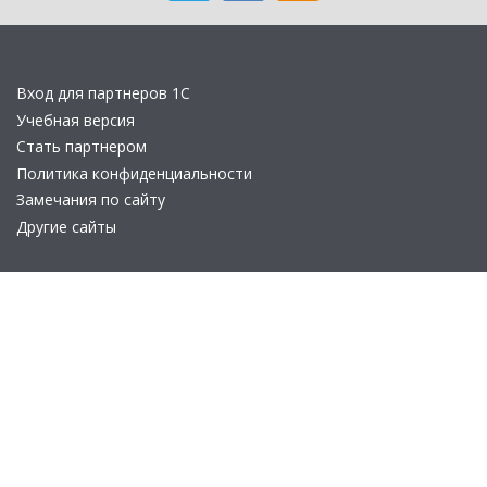
Вход для партнеров 1С
Учебная версия
Стать партнером
Политика конфиденциальности
Замечания по сайту
Другие сайты
Телефон:
+7 (495) 737-92-57
Email:
site_v8@1c.ru
Отдел продаж:
г. Москва
,
улица Селезнёвская, дом 21
© 2026 АО «Группа 1С» (правопреемник «1С»). Все права на сайт
защищены