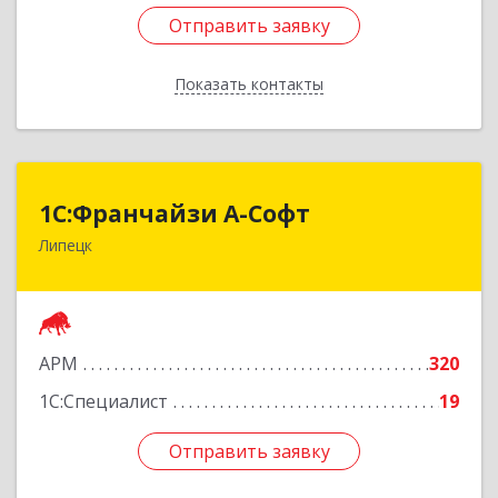
Отправить заявку
Отправить заявку
Показать контакты
Назад
1С:Франчайзи А-Софт
1С:Франчайзи А-Софт
Липецк
398059, Липецкая обл, Липецк г, Фрунзе ул,
дом № 27
Подробнее
АРМ
320
1С:Специалист
19
Отправить заявку
Отправить заявку