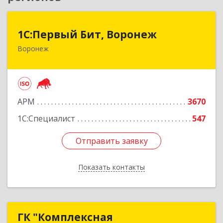
1С:Первый Бит, Воронеж
1С:Первый Бит, Воронеж
Воронеж
394006, Воронежская обл, Воронеж г, 20-летия
Октября ул, дом № 119, оф.711
Подробнее
АРМ
3670
1С:Специалист
547
Отправить заявку
Отправить заявку
Показать контакты
Назад
ГК "Комплексная
ГК "Комплексная