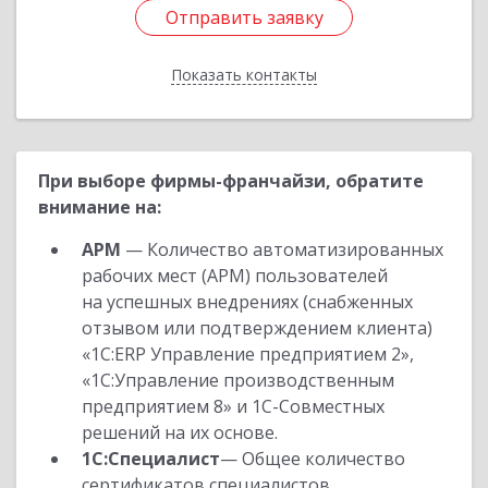
Отправить заявку
Отправить заявку
Показать контакты
Назад
При выборе фирмы-франчайзи, обратите
внимание на:
АРМ
— Количество автоматизированных
рабочих мест (АРМ) пользователей
на успешных внедрениях (снабженных
отзывом или подтверждением клиента)
«1С:ERP Управление предприятием 2»,
«1С:Управление производственным
предприятием 8» и 1С-Совместных
решений на их основе.
1С:Специалист
— Общее количество
сертификатов специалистов,