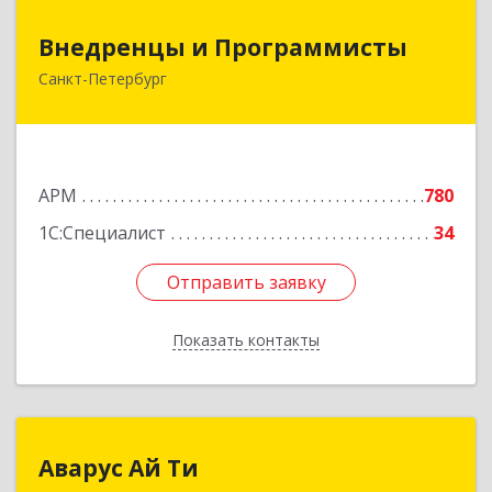
Внедренцы и Программисты
Внедренцы и Программисты
Санкт-Петербург
194044, Санкт-Петербург г, Финляндский пр-кт,
дом № 4А, оф.529
Подробнее
АРМ
780
1С:Специалист
34
Отправить заявку
Отправить заявку
Показать контакты
Назад
Аварус Ай Ти
Аварус Ай Ти