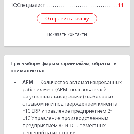
1С:Специалист
11
Отправить заявку
Отправить заявку
Показать контакты
Назад
При выборе фирмы-франчайзи, обратите
внимание на:
АРМ
— Количество автоматизированных
рабочих мест (АРМ) пользователей
на успешных внедрениях (снабженных
отзывом или подтверждением клиента)
«1С:ERP Управление предприятием 2»,
«1С:Управление производственным
предприятием 8» и 1С-Совместных
решений на их основе.