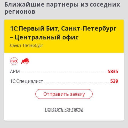
Ближайшие партнеры из соседних
регионов
1С:Первый Бит, Санкт-Петербург
1С:Первый Бит, Санкт-Петербург
– Центральный офис
– Центральный офис
Санкт-Петербург
г.Санкт-Петербург, Невский проспект, 10
Подробнее
АРМ
5835
1С:Специалист
539
Отправить заявку
Отправить заявку
Показать контакты
Назад