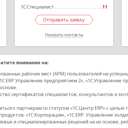
1
1С:Специалист
11
Отправить заявку
Отправить заявку
Показать контакты
Назад
атите внимание на:
ованных рабочих мест (АРМ) пользователей на успешн
1С:ERP Управление предприятием 2», «1С:Управление 
основе.
тво сертификатов специалистов, консультантов и экс
ться к партнерам со статусом «1С:Центр ERP» с целью 
одуктов: «1С:Корпорация», «1С:ERP. Управление холди
слевых и специализированных решений на их основе, р