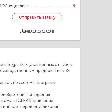
1С:Специалист
9
Отправить заявку
Отправить заявку
Показать контакты
Назад
ых внедрениях (снабженных отзывом
производственным предприятием 8»
пертов по системе программ
приобретения, внедрения
нгом», «1С:ERP Управление
ейтинг партнеров опубликован