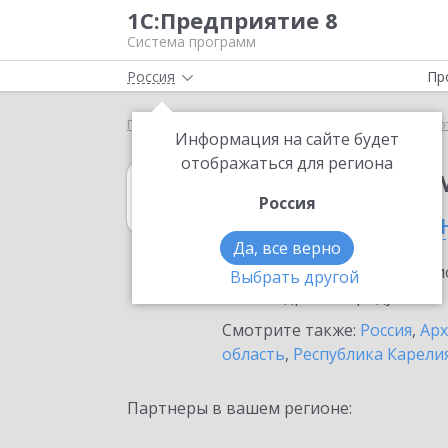
1С:Предприятие 8
Система программ
Россия
Пр
Главная
1С:Налоговый мониторинг
Выбор пар
Информация на сайте будет
отображаться для региона
1С:Налоговый 
Россия
в Мирном (Архан
Да, все верно
Ознакомьтесь с информацио
Выбрать другой
или внедрение продукта.
Смотрите также:
Россия
,
Арх
область
,
Республика Карели
Партнеры в вашем регионе: