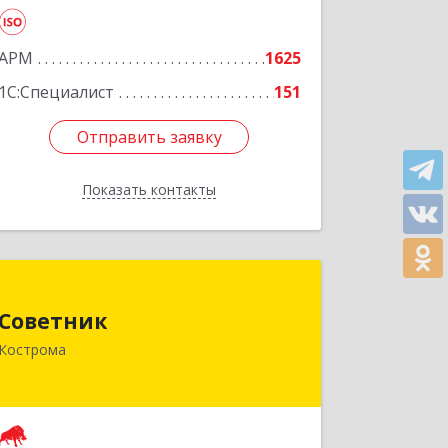
Подробнее
АРМ
1625
1С:Специалист
151
Отправить заявку
Отправить заявку
Показать контакты
Назад
Советник
Советник
156000, Костромская обл, Кострома г,
Кострома
Ерохова ул, дом № 3а, пом.2-12
Подробнее