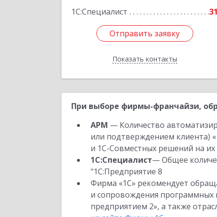
1С:Специалист
3
Отправить заявку
Отправить заявку
Показать контакты
Назад
При выборе фирмы-франчайзи, обр
АРМ
— Количество автоматизир
или подтверждением клиента) «
и 1С-Совместных решений на их 
1С:Специалист
— Общее количес
"1С:Предприятие 8
Фирма «1С» рекомендует обраща
и сопровождения программных пр
предприятием 2», а также отра