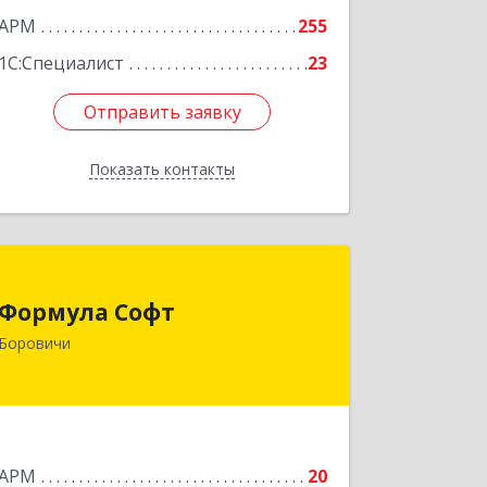
АРМ
255
1С:Специалист
23
Отправить заявку
Отправить заявку
Показать контакты
Назад
Формула Софт
Формула Софт
174411, Новгородская обл,
Боровичи
Боровичский р-н, Боровичи г,
Международная ул, дом № 6
Подробнее
АРМ
20