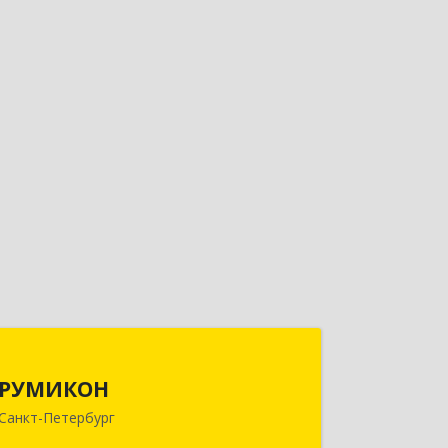
РУМИКОН
РУМИКОН
195112, Санкт-Петербург г, вн.тер.г.
Санкт-Петербург
муниципальный округ Малая Охта,