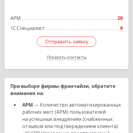
Боровичи г, Международная ул, дом № 6
АРМ
20
Подробнее
1С:Специалист
9
Отправить заявку
Отправить заявку
Показать контакты
Назад
При выборе фирмы-франчайзи, обратите
внимание на:
АРМ
— Количество автоматизированных
рабочих мест (АРМ) пользователей
на успешных внедрениях (снабженных
отзывом или подтверждением клиента)