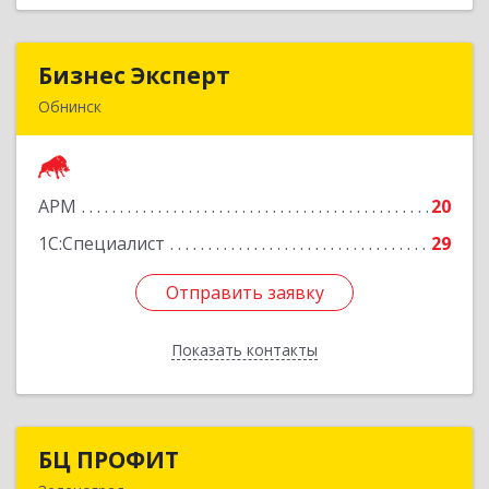
Бизнес Эксперт
Бизнес Эксперт
Обнинск
249034, Калужская обл, Обнинск г, Гагарина ул,
дом № 15, кв.96
АРМ
20
Подробнее
1С:Специалист
29
Отправить заявку
Отправить заявку
Показать контакты
Назад
БЦ ПРОФИТ
БЦ ПРОФИТ