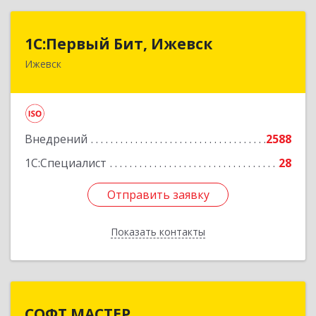
1С:Первый Бит, Ижевск
1С:Первый Бит, Ижевск
Ижевск
426008, Удмуртская Респ, Ижевск г,
Коммунаров ул, дом № 234
Подробнее
Внедрений
2588
1С:Специалист
28
Отправить заявку
Отправить заявку
Показать контакты
Назад
СОФТ МАСТЕР
СОФТ МАСТЕР