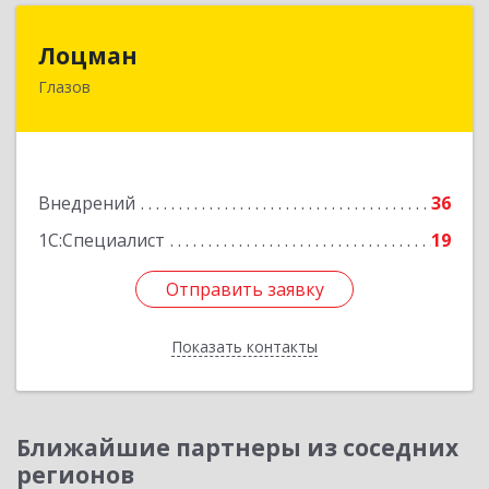
Лоцман
Лоцман
Глазов
427620, Удмуртская Респ, Глазов г, Сибирская
ул, дом № 20
Подробнее
Внедрений
36
1С:Специалист
19
Отправить заявку
Отправить заявку
Показать контакты
Назад
Ближайшие партнеры из соседних
регионов