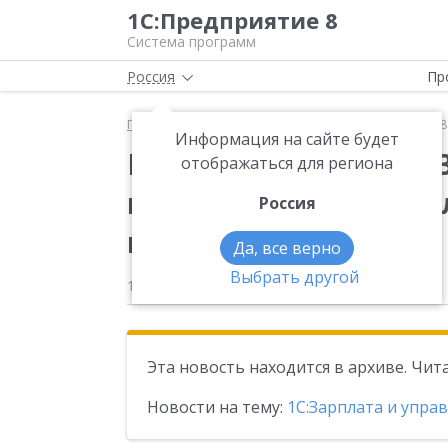
1С:Предприятие 8
Система программ
Россия
Пр
Главная
Новости
Вышла новая версия 3.1.34.5
Информация на сайте будет
Вышла новая версия 3
отображаться для региона
конфигурации «Зарпл
Россия
персоналом»
Да, все верно
Выбрать другой
12.08.2025
Эта новость находится в архиве. Чи
Новости на тему:
1С:Зарплата и упра