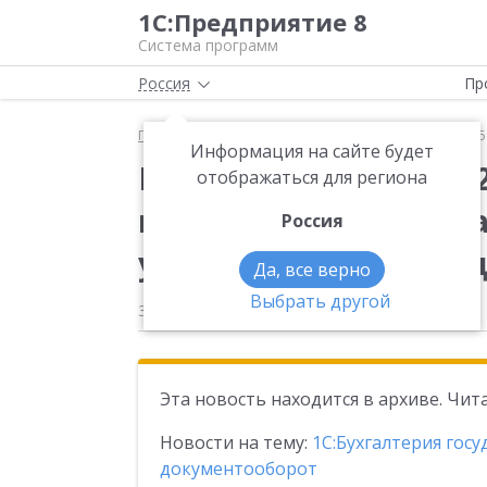
1С:Предприятие 8
Система программ
Россия
Пр
Главная
Новости
Вышла новая версия 2.0.103.
Информация на сайте будет
Вышла новая версия 2
отображаться для региона
конфигурации «Бухга
Россия
учреждения», редакц
Да, все верно
Выбрать другой
30.04.2025
Эта новость находится в архиве. Чи
Новости на тему:
1С:Бухгалтерия гос
документооборот