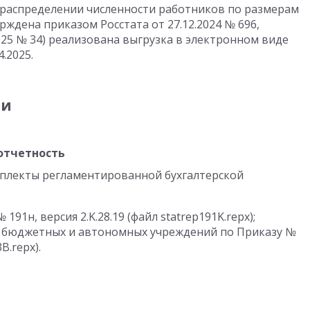
 распределении численности работников по размерам
верждена приказом Росстата
от 27.12.2024
№ 696,
025
№ 34) реализована выгрузка в электронном виде
4.2025
.
ии
отчетность
плекты регламентированной бухгалтерской
91н, версия 2.K.28.19 (файл statrep191K.repx);
) бюджетных и автономных учреждений по Приказу №
B.repx).