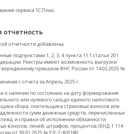
вание сервиса 1С:Плюс.
я отчетность
кой отчетности добавлены:
ые подпунктами 1, 2, 3, 4 пункта 11.1 статьи 201
едерации. Реестры имеют возможность выгрузки
т
вержденному приказом ФНС России
от 14.02.2025
№
ачиная с отчета за Апрель 2025 г.
ки о наличии по состоянию на дату формирования
ельного или нулевого сальдо единого налогового
ьщика сбора, плательщика страховых взносов или
надлежности сумм денежных средств, перечисленных
атежа, и справки об исполнении обязанности
вых взносов, пеней, штрафов, процентов (КНД 1 114
оссии
от 30.01.2025
№ ЕД-7−8/61@).