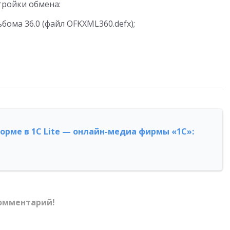
тройки обмена:
бома 36.0 (файл OFKXML360.defx);
форме в 1С Lite — онлайн-медиа фирмы «1С»:
омментарий!