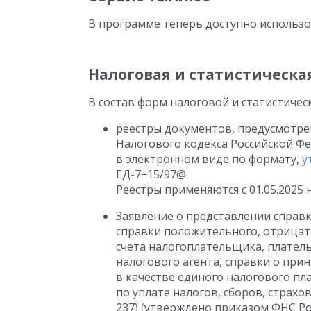
В программе теперь доступно использо
Налоговая и статистическа
В состав форм налоговой и статистичес
реестры документов, предусмотренн
Налогового кодекса Российской Ф
в электронном виде по формату,
у
ЕД-7−15/97@.
Реестры применяются
с 01.05.2025
н
Заявление о представлении справ
справки положительного, отрицат
счета налогоплательщика, плател
налогового агента, справки о при
в качестве единого налогового пл
по уплате налогов, сборов, страхо
237) (утверждено приказом ФНС Р