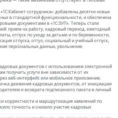
дника — такие механизмы отсутствуют в типовых
«1С:Кабинет сотрудника»: добавлены десятки новых
нных в стандартной функциональности, и обеспечена
ровыми документами в «1С:ЗУП». Теперь стали
ий: прием на работу, кадровый переход, ежегодный
платы, отпуск по уходу за детьми и по беременности,
сация отпуска, отгул, социальный и учебный отпуск,
ние персональных данных, увольнение.
адровых документов с использованием электронной
ам получать услуги вне зависимости от их
рез веб-интерфейс или мобильное приложение.
очка движения кадровых документов, от инициации
одителем и возврата подписанного пакета в личный
и корректности и маршрутизация заявлений по
сило точность и снизило участие кадровых