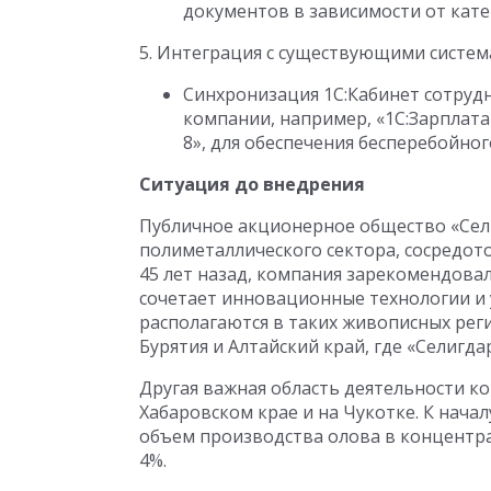
документов в зависимости от кате
5. Интеграция с существующими систем
Синхронизация 1С:Кабинет сотруд
компании, например, «1С:Зарплата
8», для обеспечения бесперебойно
Ситуация до внедрения
Публичное акционерное общество «Сели
полиметаллического сектора, сосредот
45 лет назад, компания зарекомендова
сочетает инновационные технологии и
располагаются в таких живописных регио
Бурятия и Алтайский край, где «Селигд
Другая важная область деятельности к
Хабаровском крае и на Чукотке. К начал
объем производства олова в концентрат
4%.