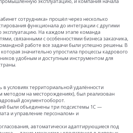
 промышленную эксплуатацию, и компания начала
Кабинет сотрудника» прошёл через несколько
стирования функционала до интеграции с другими
 эксплуатацию. На каждом этапе команда
ями, связанными с особенностями бизнеса заказчика,
командной работе все задачи были успешно решены. В
, которая значительно упростила процессы кадрового
дников удобным и доступным инструментом для
страны.
ь в условиях территориальной удалённости
м методом на месторождениях), был реализован
кадровый документооборот.
аций были объединены три подсистемы 1С —
плата и управление персоналом» и
огласования, автоматически адаптирующиеся под