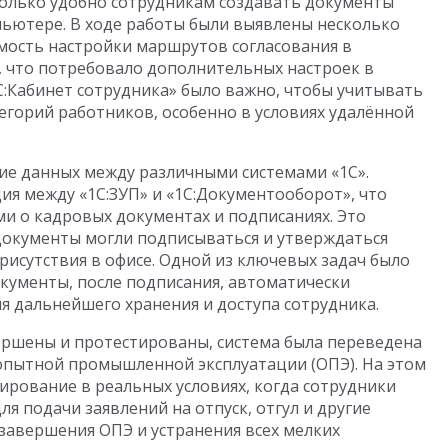
колько удобно сотрудникам создавать документы
ьютере. В ходе работы были выявлены несколько
мость настройки маршрутов согласования в
, что потребовало дополнительных настроек в
С:Кабинет сотрудника» было важно, чтобы учитывать
егорий работников, особенно в условиях удалённой
е данных между различными системами «1С».
ия между «1С:ЗУП» и «1С:Документооборот», что
и о кадровых документах и подписаниях. Это
 документы могли подписываться и утверждаться
рисутствия в офисе. Одной из ключевых задач было
кументы, после подписания, автоматически
ля дальнейшего хранения и доступа сотрудника.
вершены и протестированы, система была переведена
 опытной промышленной эксплуатации (ОПЭ). На этом
ирование в реальных условиях, когда сотрудники
я подачи заявлений на отпуск, отгул и другие
завершения ОПЭ и устранения всех мелких