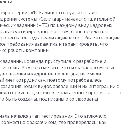
оекта
бран сервис «1С:Кабинет сотрудника» для
едрения системы «Селигдар» начался с тщательной
ических заданий (ЧТЗ) по каждому виду кадровых
ь автоматизированы. На этом этапе проектная
процессы, методы реализации и способы интеграции.
все требования заказчика и гарантировать, что
ике работы компании.
х заданий, команда приступила к разработке и
системы. Важно отметить, что изначально многие
 увольнения и кадровые переводы, не имели
абинет сотрудника», поэтому потребовалась
создания новых видов заявлений и их интеграции с
оила сервис так, чтобы все заявленные процессы — от
ли быть созданы, подписаны и согласованы
ала начался этап тестирования. Это включало
овместно с заказчиком, где проверялось, как