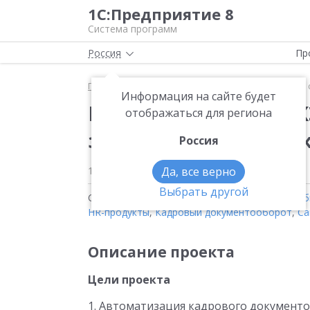
1С:Предприятие 8
Система программ
Россия
Пр
Главная
Методические материалы
Переход на 
Информация на сайте будет
Переход на систему К
отображаться для региона
золотодобывающей к
Россия
18 сентября 2025
Да, все верно
775
Выбрать другой
Статьи на тему:
Управление персоналом
,
Моб
HR-продукты
,
Кадровый документооборот
,
Са
Описание проекта
Цели проекта
1. Автоматизация кадрового документо