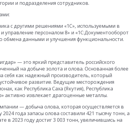
гории и подразделения сотрудников.
ами:
ника с другими решениями «1С», используемыми в
 и управление персоналом 8» и «1С:Документооборот
го обмена данными и улучшения функциональности.
гдар» — это яркий представитель российского
оченный на добыче золота и олова. Основанная более
ла себя как надежный производитель, который
 устойчивое развитие. Ведущие месторождения
нах, как Республика Саха (Якутия), Республика
ар» активно извлекает драгоценные металлы.
омпании — добыча олова, которая осуществляется в
у 2024 года запасы олова составили 421 тысячу тонн, а
е в 2023 году достиг 3 003 тонн, увеличившись на