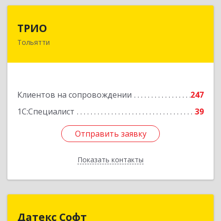
ТРИО
ТРИО
Тольятти
445004, Самарская обл, Тольятти г,
Автозаводское ш, дом № 21, оф.200
Подробнее
Клиентов на сопровождении
247
1С:Специалист
39
Отправить заявку
Отправить заявку
Показать контакты
Назад
Датекс Софт
Датекс Софт