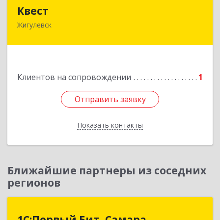
Квест
Квест
Жигулевск
445350, Самарская обл., Жигулевск, ул.Пушкина,
21, офис 4
Подробнее
Клиентов на сопровождении
1
Отправить заявку
Отправить заявку
Показать контакты
Назад
Ближайшие партнеры из соседних
регионов
1С:Первый Бит, Самара
1С:Первый Бит, Самара