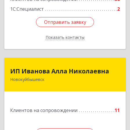
1С:Специалист
2
Отправить заявку
Отправить заявку
Показать контакты
Назад
ИП Иванова Алла Николаевна
ИП Иванова Алла Николаевна
Новокуйбышевск
446 201, Самарская обл.,
г.Новокуйбышевск,ул.Ворошилова,д.30,кв.70
Подробнее
Клиентов на сопровождении
11