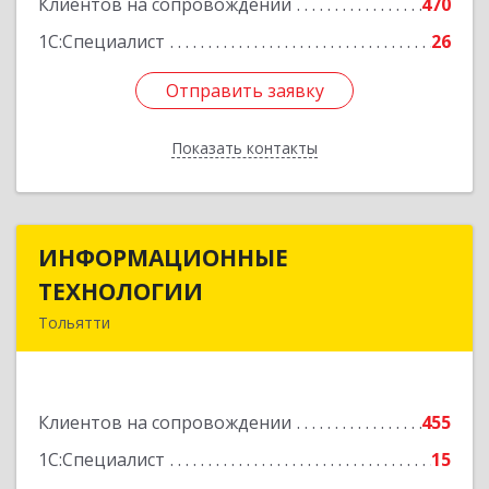
Клиентов на сопровождении
470
1С:Специалист
26
Отправить заявку
Отправить заявку
Показать контакты
Назад
ИНФОРМАЦИОННЫЕ
ИНФОРМАЦИОННЫЕ
ТЕХНОЛОГИИ
ТЕХНОЛОГИИ
Тольятти
445043, Самарская обл, Тольятти г, Южное ш,
дом № 161, корпус 2.1, оф.309А
Клиентов на сопровождении
455
Подробнее
1С:Специалист
15