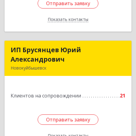
Отправить заявку
Отправить заявку
Показать контакты
Назад
ИП Брусянцев Юрий
ИП Брусянцев Юрий
Александрович
Александрович
Новокуйбышевск
446200, Самарская обл, Новокуйбышевск г,
Гагарина 11
Клиентов на сопровождении
21
Подробнее
Отправить заявку
Отправить заявку
Показать контакты
Назад