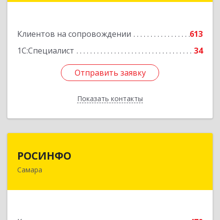
Подробнее
Клиентов на сопровождении
613
1С:Специалист
34
Отправить заявку
Отправить заявку
Показать контакты
Назад
РОСИНФО
РОСИНФО
Самара
443069, Самарская обл, Самара г, Авроры ул,
дом № 110, оф.24
Подробнее