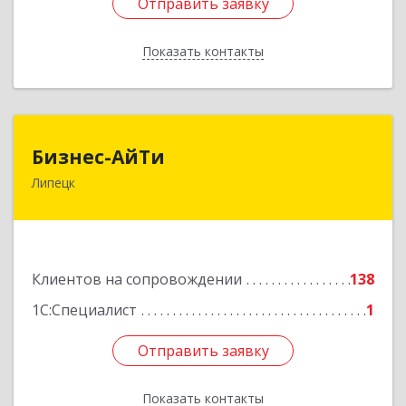
Отправить заявку
Отправить заявку
Показать контакты
Назад
Бизнес-АйТи
Бизнес-АйТи
Липецк
398008, Липецкая обл, Липецк г, 50 лет НЛМК
ул, дом № 11, пом.18
Подробнее
Клиентов на сопровождении
138
1С:Специалист
1
Отправить заявку
Отправить заявку
Показать контакты
Назад