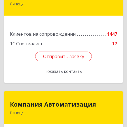
Липецк
398001, Липецкая обл, Липецк г, Советская ул,
дом № 66Б, пом.8
Подробнее
Клиентов на сопровождении
1447
1С:Специалист
17
Отправить заявку
Отправить заявку
Показать контакты
Назад
Компания Автоматизация
Компания Автоматизация
Липецк
398001, Липецкая обл, Липецк г, Победы пл,
дом № 8