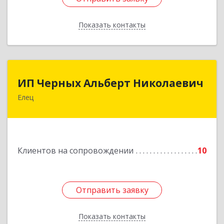
Показать контакты
Назад
ИП Черных Альберт Николаевич
ИП Черных Альберт Николаевич
Елец
399771, Липецкая обл, Елец г, Н.Гусевой ул, 56А
Подробнее
Клиентов на сопровождении
10
Отправить заявку
Отправить заявку
Показать контакты
Назад