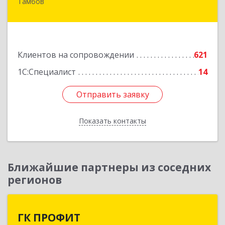
Тамбов
392000, Тамбовская обл, Тамбов г, Советская
ул, дом № 191
Подробнее
Клиентов на сопровождении
621
1С:Специалист
14
Отправить заявку
Отправить заявку
Показать контакты
Назад
Ближайшие партнеры из соседних
регионов
ГК ПРОФИТ
ГК ПРОФИТ