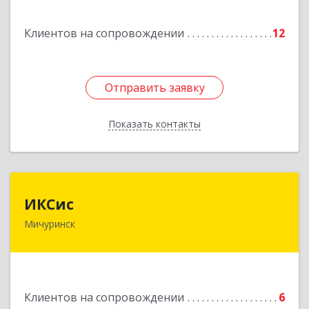
Подробнее
Клиентов на сопровождении
12
Отправить заявку
Отправить заявку
Показать контакты
Назад
ИКСис
ИКСис
Мичуринск
393761, Тамбовская обл, Мичуринск г,
Набережная ул, дом № 275
Подробнее
Клиентов на сопровождении
6