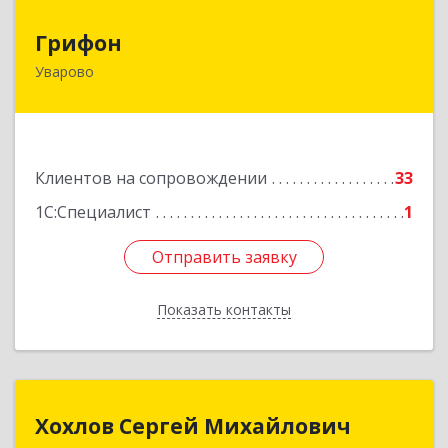
Грифон
Грифон
Уварово
393461, Тамбовская обл, Уварово г, Южная ул,
дом № 40А
Подробнее
Клиентов на сопровождении
33
1С:Специалист
1
Отправить заявку
Отправить заявку
Показать контакты
Назад
Хохлов Сергей Михайлович
Хохлов Сергей Михайлович