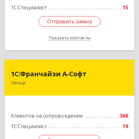
1С:Специалист
15
Отправить заявку
Отправить заявку
Показать контакты
Назад
1С:Франчайзи А-Софт
1С:Франчайзи А-Софт
Липецк
398059, Липецкая обл, Липецк г, Фрунзе ул,
дом № 27
Подробнее
Клиентов на сопровождении
366
1С:Специалист
19