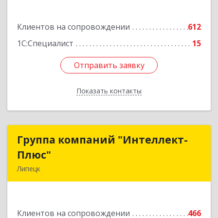
Подробнее
Клиентов на сопровождении
612
1С:Специалист
15
Отправить заявку
Отправить заявку
Показать контакты
Назад
Группа компаний "Интеллект-
Группа компаний "Интеллект-
Плюс"
Плюс"
Липецк
398024, Липецкая обл, Липецк г, Победы пл,
дом № 8, 306
Клиентов на сопровождении
466
Подробнее