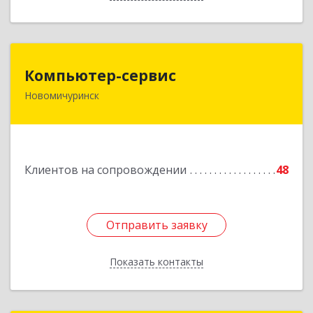
Компьютер-сервис
Компьютер-сервис
Новомичуринск
391160, Рязанская обл, Пронский р-н,
Новомичуринск г, Смирягина пр-кт, дом № 27-
46
Подробнее
Клиентов на сопровождении
48
Отправить заявку
Отправить заявку
Показать контакты
Назад