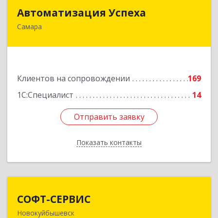
Автоматизация Успеха
Автоматизация Успеха
Самара
443011, Самарская обл, Самара г, 22
Партсъезда ул, дом № 207, оф.14
Подробнее
Клиентов на сопровождении
169
1С:Специалист
14
Отправить заявку
Отправить заявку
Показать контакты
Назад
СОФТ-СЕРВИС
СОФТ-СЕРВИС
Новокуйбышевск
446206, Самарская обл, Новокуйбышевск г,