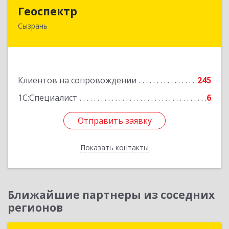
Геоспектр
Геоспектр
Сызрань
446001, Самарская обл, Сызрань г, Кирова ул,
дом № 46
Подробнее
Клиентов на сопровождении
245
1С:Специалист
6
Отправить заявку
Отправить заявку
Показать контакты
Назад
Ближайшие партнеры из соседних
регионов