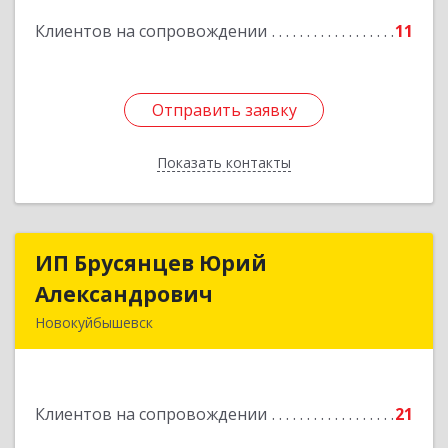
Подробнее
Клиентов на сопровождении
11
Отправить заявку
Отправить заявку
Показать контакты
Назад
ИП Брусянцев Юрий
ИП Брусянцев Юрий
Александрович
Александрович
Новокуйбышевск
446200, Самарская обл, Новокуйбышевск г,
Гагарина 11
Клиентов на сопровождении
21
Подробнее