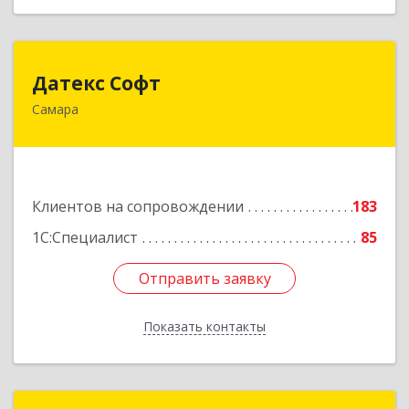
Датекс Софт
Датекс Софт
Самара
443070, Самарская обл, Самара г, Партизанская
ул, дом № 86, оф.723
Подробнее
Клиентов на сопровождении
183
1С:Специалист
85
Отправить заявку
Отправить заявку
Показать контакты
Назад