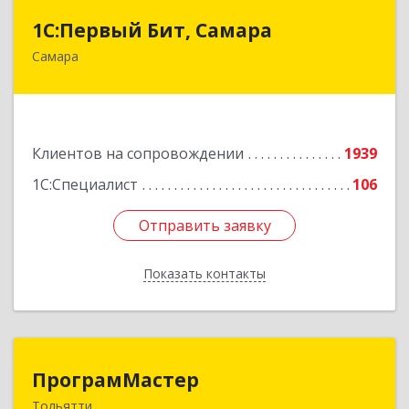
1С:Первый Бит, Самара
1С:Первый Бит, Самара
Самара
443013, Самарская обл, Самара г, Дачная ул,
дом № 24, пом.2/25
Подробнее
Клиентов на сопровождении
1939
1С:Специалист
106
Отправить заявку
Отправить заявку
Показать контакты
Назад
ПрограмМастер
ПрограмМастер
Тольятти