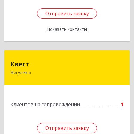
Отправить заявку
Отправить заявку
Показать контакты
Назад
Квест
Квест
Жигулевск
445350, Самарская обл., Жигулевск, ул.Пушкина,
21, офис 4
Подробнее
Клиентов на сопровождении
1
Отправить заявку
Отправить заявку