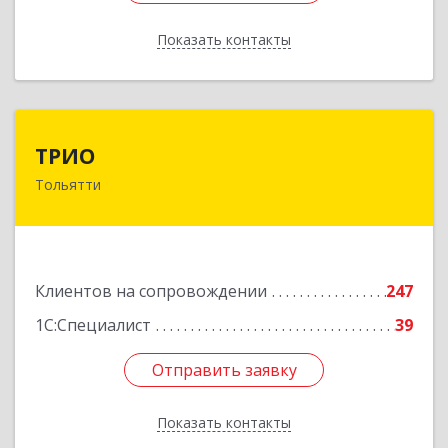
Показать контакты
Назад
ТРИО
ТРИО
Тольятти
445004, Самарская обл, Тольятти г,
Автозаводское ш, дом № 21, оф.200
Подробнее
Клиентов на сопровождении
247
1С:Специалист
39
Отправить заявку
Отправить заявку
Показать контакты
Назад