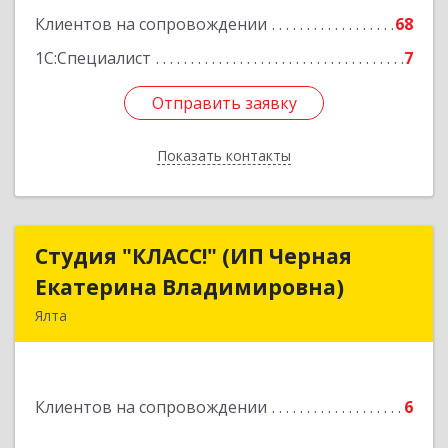
Подробнее
Клиентов на сопровождении
68
1С:Специалист
7
Отправить заявку
Отправить заявку
Показать контакты
Назад
Студия "КЛАСС!" (ИП Черная
Студия "КЛАСС!" (ИП Черная
Екатерина Владимировна)
Екатерина Владимировна)
Ялта
98600, г. Ялта, ул. Свердлова, 24
Подробнее
Клиентов на сопровождении
6