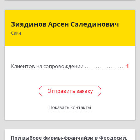
Зиядинов Арсен Салединович
Зиядинов Арсен Салединович
Саки
г.Саки, Интернациональная, 5/2, кв.1
Подробнее
Клиентов на сопровождении
1
Отправить заявку
Отправить заявку
Показать контакты
Назад
При выборе фирмы-франчайзи в Феодосии,