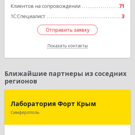
Клиентов на сопровождении
71
1С:Специалист
3
Отправить заявку
Отправить заявку
Показать контакты
Назад
Ближайшие партнеры из соседних
регионов
Лаборатория Форт Крым
Лаборатория Форт Крым
Симферополь
295034, Крым Респ, Симферополь г, Киевская
ул, дом № 79, оф.902