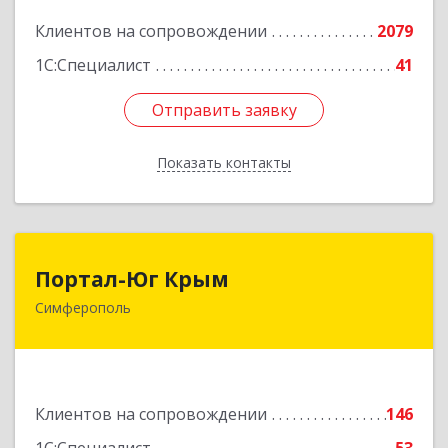
Подробнее
Клиентов на сопровождении
2079
1С:Специалист
41
Отправить заявку
Отправить заявку
Показать контакты
Назад
Портал-Юг Крым
Портал-Юг Крым
Симферополь
295015, Крым Респ, Симферополь г, Козлова ул,
дом № 27
Подробнее
Клиентов на сопровождении
146