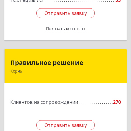
1С:Специалист
53
Отправить заявку
Отправить заявку
Показать контакты
Назад
Правильное решение
Правильное решение
Керчь
298330, Крым Респ, Керчь г, Адмиралтейский
проезд, дом № 1
Подробнее
Клиентов на сопровождении
270
Отправить заявку
Отправить заявку