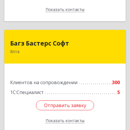
Показать контакты
Назад
Багз Бастерс Софт
Багз Бастерс Софт
Ялта
298603, Крым Респ, Ялта г, Свердлова ул, дом №
34
Подробнее
Клиентов на сопровождении
300
1С:Специалист
5
Отправить заявку
Отправить заявку
Показать контакты
Назад