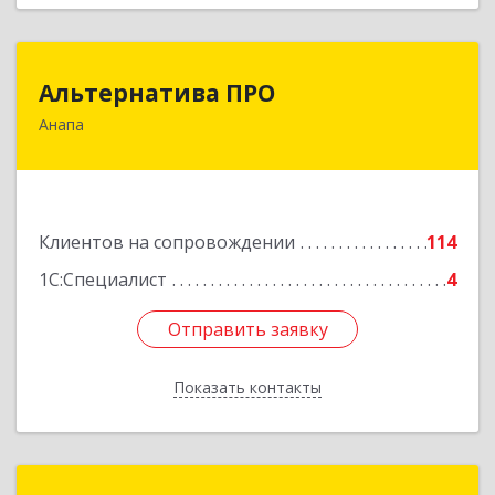
Альтернатива ПРО
Альтернатива ПРО
Анапа
353450, Краснодарский край, Анапский р-н,
Анапа г, Новороссийская ул, дом № 259, кв.18
Подробнее
Клиентов на сопровождении
114
1С:Специалист
4
Отправить заявку
Отправить заявку
Показать контакты
Назад