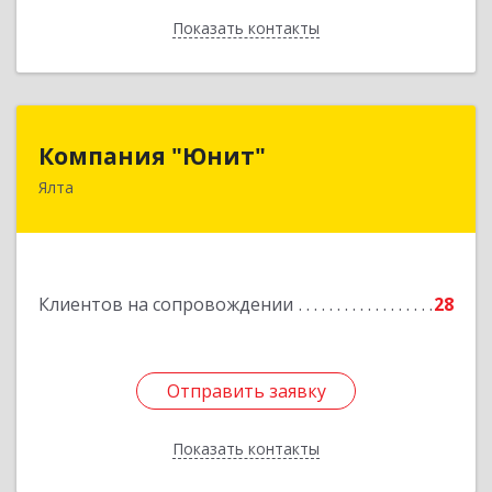
Показать контакты
Назад
Компания "Юнит"
Компания "Юнит"
Ялта
298600, Крым Респ, Ялта г, Васильева ул, дом №
16, оф.400
Подробнее
Клиентов на сопровождении
28
Отправить заявку
Отправить заявку
Показать контакты
Назад