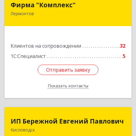
Фирма "Комплекс"
Фирма "Комплекс"
Лермонтов
357348, Ставропольский край, Лермонтов г,
Острогорка с, Степная ул, дом № 46, а
Подробнее
Клиентов на сопровождении
32
1С:Специалист
5
Отправить заявку
Отправить заявку
Показать контакты
Назад
ИП Бережной Евгений Павлович
ИП Бережной Евгений Павлович
Кисловодск
357748, Ставропольский край, Кисловодск г,