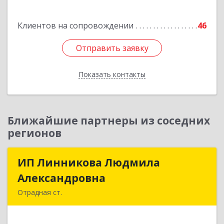
Клиентов на сопровождении
46
Отправить заявку
Отправить заявку
Показать контакты
Назад
Ближайшие партнеры из соседних
регионов
ИП Линникова Людмила
ИП Линникова Людмила
Александровна
Александровна
Отрадная ст.
352290, Краснодарский край, Отрадненский р-
н, Отрадная ст-ца, Курортная ул, дом № 39Б