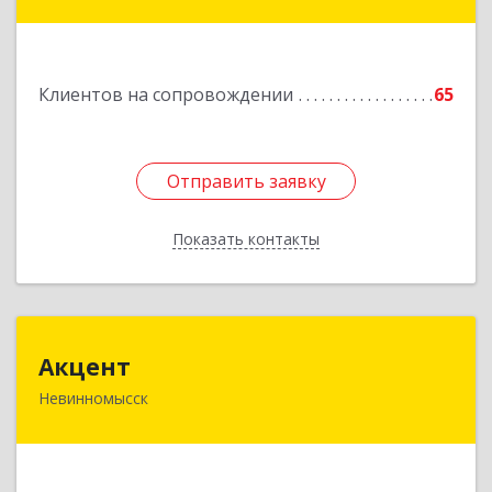
Главная ул, дом № 30
Подробнее
Клиентов на сопровождении
65
Отправить заявку
Отправить заявку
Показать контакты
Назад
Акцент
Акцент
Невинномысск
357112, Ставропольский край, Невинномысск г,
Менделеева ул, дом № 52, оф.2
Подробнее