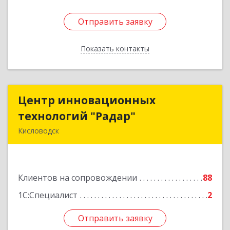
Отправить заявку
Отправить заявку
Показать контакты
Назад
Центр инновационных
Центр инновационных
технологий "Радар"
технологий "Радар"
Кисловодск
357000, Ставропольский край, Кисловодск г,
Цандера проезд, дом № 2
Клиентов на сопровождении
88
Подробнее
1С:Специалист
2
Отправить заявку
Отправить заявку