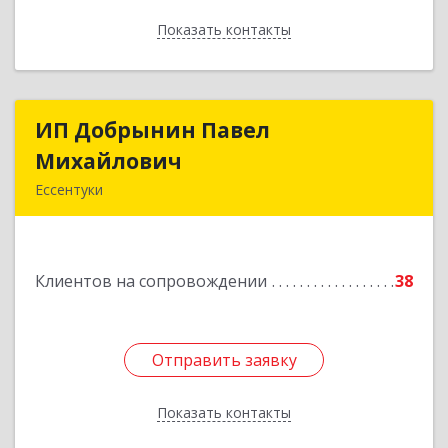
Показать контакты
Назад
ИП Добрынин Павел
ИП Добрынин Павел
Михайлович
Михайлович
Ессентуки
Подробнее
Клиентов на сопровождении
38
Отправить заявку
Отправить заявку
Показать контакты
Назад