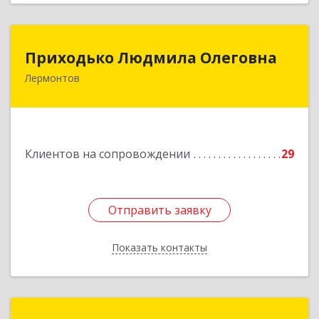
Приходько Людмила Олеговна
Приходько Людмила Олеговна
Лермонтов
357341, Лермонтов г, П.Лумумбы ул, дом №
43/2, кв.44
Подробнее
Клиентов на сопровождении
29
Отправить заявку
Отправить заявку
Показать контакты
Назад