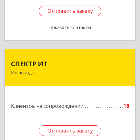
Отправить заявку
Отправить заявку
Показать контакты
Назад
СПЕКТР ИТ
СПЕКТР ИТ
Кисловодск
357736, Ставропольский край, Кисловодск г,
Ставропольская ул, дом № 8
Подробнее
Клиентов на сопровождении
18
Отправить заявку
Отправить заявку