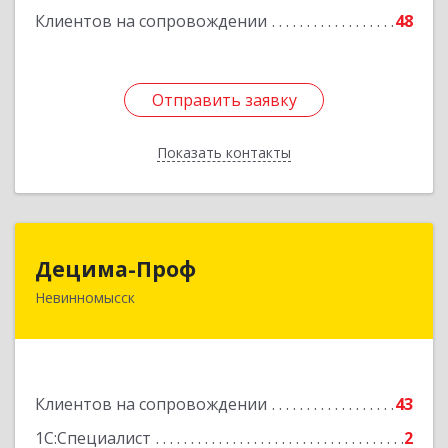
Клиентов на сопровождении
48
Отправить заявку
Отправить заявку
Показать контакты
Назад
Децима-Проф
Децима-Проф
Невинномысск
357100, Ставропольский край, Невинномысск г,
Гагарина ул, дом № 63
Подробнее
Клиентов на сопровождении
43
1С:Специалист
2