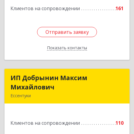
Клиентов на сопровождении
161
Подробнее
Отправить заявку
Отправить заявку
Показать контакты
Назад
ИП Добрынин Максим
ИП Добрынин Максим
Михайлович
Михайлович
Ессентуки
357601, Ставропольский край, Ессентуки,
Спасателей, дом № 5, кв.43
Клиентов на сопровождении
110
Подробнее