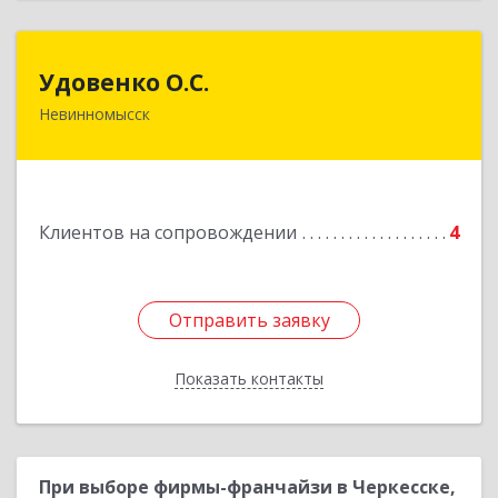
Удовенко О.С.
Удовенко О.С.
Невинномысск
357 100, г.Невинномысск, ул.Революцеонная,
дом № 30, кв.54
Подробнее
Клиентов на сопровождении
4
Отправить заявку
Отправить заявку
Показать контакты
Назад
При выборе фирмы-франчайзи в Черкесске,