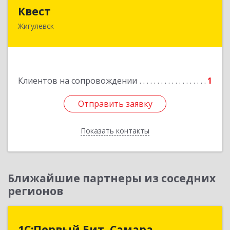
Квест
Квест
Жигулевск
445350, Самарская обл., Жигулевск, ул.Пушкина,
21, офис 4
Подробнее
Клиентов на сопровождении
1
Отправить заявку
Отправить заявку
Показать контакты
Назад
Ближайшие партнеры из соседних
регионов
1С:Первый Бит, Самара
1С:Первый Бит, Самара