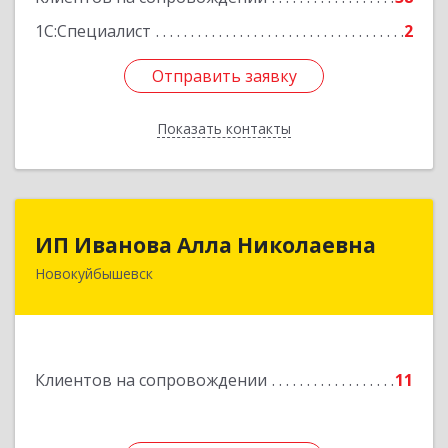
1С:Специалист
2
Отправить заявку
Отправить заявку
Показать контакты
Назад
ИП Иванова Алла Николаевна
ИП Иванова Алла Николаевна
Новокуйбышевск
446 201, Самарская обл.,
г.Новокуйбышевск,ул.Ворошилова,д.30,кв.70
Подробнее
Клиентов на сопровождении
11