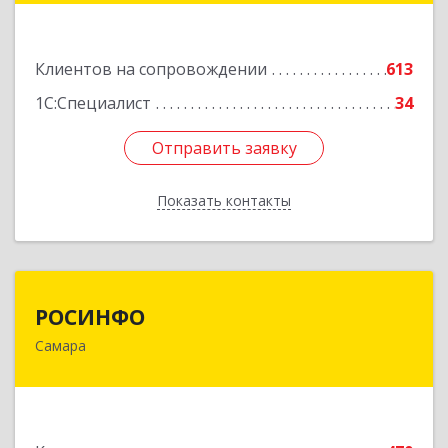
Подробнее
Клиентов на сопровождении
613
1С:Специалист
34
Отправить заявку
Отправить заявку
Показать контакты
Назад
РОСИНФО
РОСИНФО
Самара
443069, Самарская обл, Самара г, Авроры ул,
дом № 110, оф.24
Подробнее