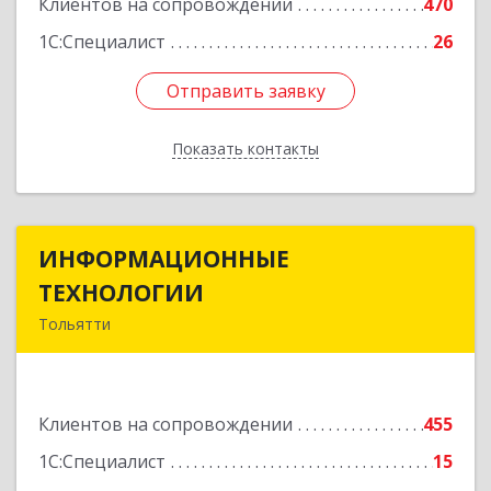
Клиентов на сопровождении
470
1С:Специалист
26
Отправить заявку
Отправить заявку
Показать контакты
Назад
ИНФОРМАЦИОННЫЕ
ИНФОРМАЦИОННЫЕ
ТЕХНОЛОГИИ
ТЕХНОЛОГИИ
Тольятти
445043, Самарская обл, Тольятти г, Южное ш,
дом № 161, корпус 2.1, оф.309А
Клиентов на сопровождении
455
Подробнее
1С:Специалист
15