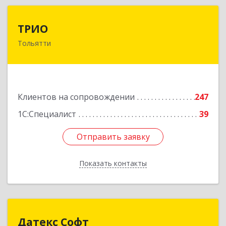
ТРИО
ТРИО
Тольятти
445004, Самарская обл, Тольятти г,
Автозаводское ш, дом № 21, оф.200
Подробнее
Клиентов на сопровождении
247
1С:Специалист
39
Отправить заявку
Отправить заявку
Показать контакты
Назад
Датекс Софт
Датекс Софт