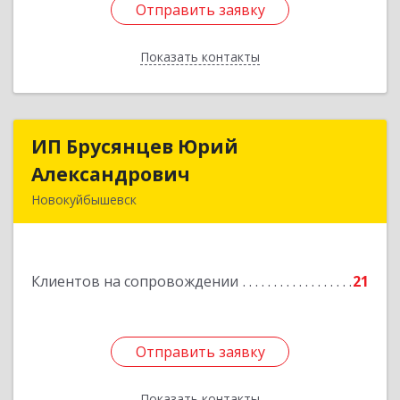
Отправить заявку
Отправить заявку
Показать контакты
Назад
ИП Брусянцев Юрий
ИП Брусянцев Юрий
Александрович
Александрович
Новокуйбышевск
446200, Самарская обл, Новокуйбышевск г,
Гагарина 11
Клиентов на сопровождении
21
Подробнее
Отправить заявку
Отправить заявку
Показать контакты
Назад