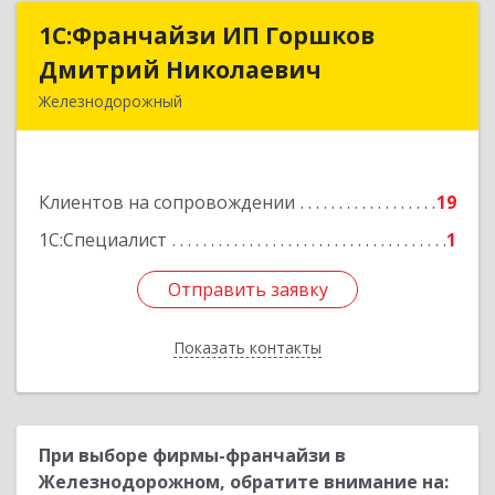
1С:Франчайзи ИП Горшков
1С:Франчайзи ИП Горшков
Дмитрий Николаевич
Дмитрий Николаевич
Железнодорожный
143980, Московская обл, Железнодорожный г,
Пролетарская ул, дом № 10, кв.25
Клиентов на сопровождении
19
Подробнее
1С:Специалист
1
Отправить заявку
Отправить заявку
Показать контакты
Назад
При выборе фирмы-франчайзи в
Железнодорожном, обратите внимание на: