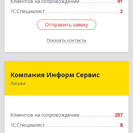
Клиентов на сопровождении
91
1С:Специалист
2
Отправить заявку
Отправить заявку
Показать контакты
Назад
Компания Информ Сервис
Компания Информ Сервис
Лысьва
618909, Пермский край, Лысьва г, Металлистов
ул, дом № 3, оф.535
Подробнее
Клиентов на сопровождении
207
1С:Специалист
8