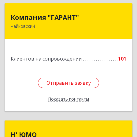
Компания "ГАРАНТ"
Компания "ГАРАНТ"
Чайковский
617760, Пермский край, Чайковский г, Карла
Маркса ул, дом № 31, оф.3
Подробнее
Клиентов на сопровождении
101
Отправить заявку
Отправить заявку
Показать контакты
Назад
Н' ЮМО
Н' ЮМО