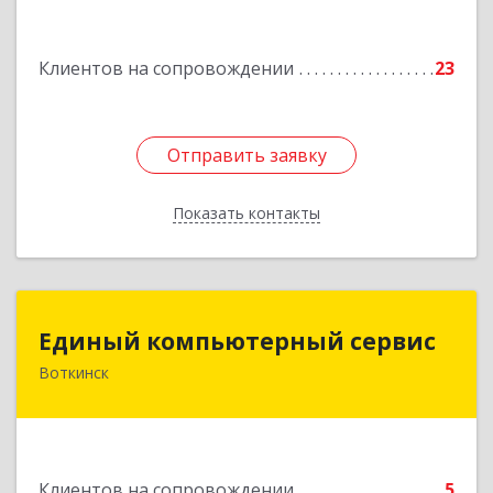
ул, дом № 52
Клиентов на сопровождении
23
Подробнее
Отправить заявку
Отправить заявку
Показать контакты
Назад
Единый компьютерный сервис
Единый компьютерный сервис
Воткинск
Подробнее
Клиентов на сопровождении
5