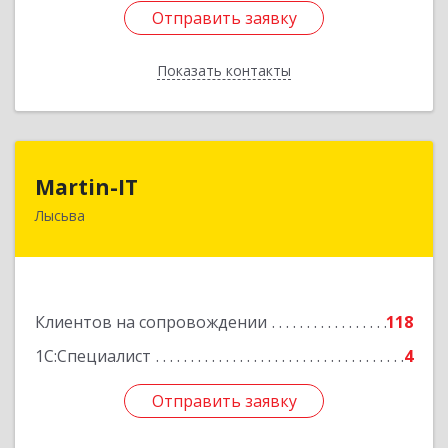
Отправить заявку
Отправить заявку
Показать контакты
Назад
Martin-IT
Martin-IT
Лысьва
618900, Пермский край, Лысьва г, Смышляева
ул, дом № 36, этаж 3, оф.7
Подробнее
Клиентов на сопровождении
118
1С:Специалист
4
Отправить заявку
Отправить заявку