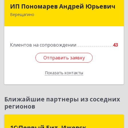
ИП Пономарев Андрей Юрьевич
ИП Пономарев Андрей Юрьевич
Верещагино
617120, Пермский край, Верещагинский р-н,
Верещагино г, Октябрьская ул, дом № 68, оф.1
Подробнее
Клиентов на сопровождении
43
Отправить заявку
Отправить заявку
Показать контакты
Назад
Ближайшие партнеры из соседних
регионов
1С:Первый Бит, Ижевск
1С:Первый Бит, Ижевск