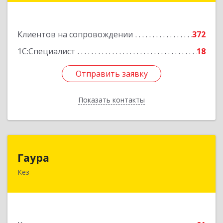
Подробнее
Клиентов на сопровождении
372
1С:Специалист
18
Отправить заявку
Отправить заявку
Показать контакты
Назад
Гаура
Гаура
Кез
427580, Удмуртская Респ, Кезский р-н, Кез п,
Кооперативная ул, дом № 12
Подробнее