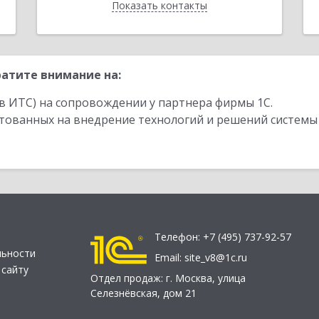
Показать контакты
Назад
атите внимание на:
в ИТС) на сопровождении у партнера фирмы 1С.
стованных на внедрение технологий и решений системы
Телефон:
+7 (495) 737-92-57
льности
Email:
site_v8@1c.ru
 сайту
Отдел продаж:
г. Москва
,
улица
Селезнёвская, дом 21