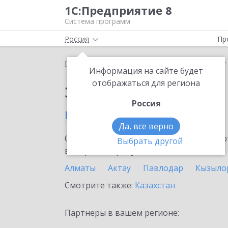
1С:Предприятие 8
Система программ
Россия
Пр
Главная
Сервисы ИТС
SellMonitor
SellMonitor
Информация на сайте будет
отображаться для региона
Заказать SellMonitor
Россия
в Талгаре
Да, все верно
Ознакомьтесь с информационными карт
Выбрать другой
внедрение продукта.
Алматы
Актау
Павлодар
Кызыло
Смотрите также:
Казахстан
Партнеры в вашем регионе: