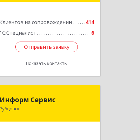
Подробнее
Клиентов на сопровождении
414
1С:Специалист
6
Отправить заявку
Отправить заявку
Показать контакты
Назад
Информ Сервис
Информ Сервис
Рубцовск
658204, Алтайский край, Рубцовск г,
Алтайская ул, дом № 7
Подробнее