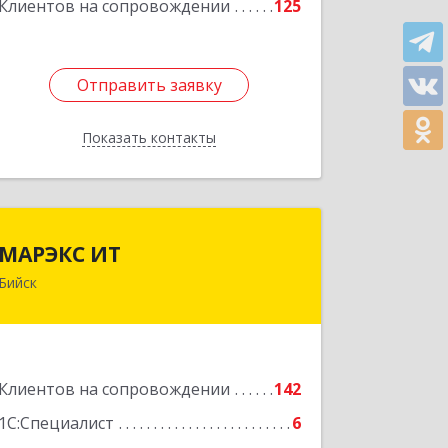
Клиентов на сопровождении
125
Отправить заявку
Отправить заявку
Показать контакты
Назад
МАРЭКС ИТ
МАРЭКС ИТ
Бийск
Алтайский край, Бийск г, Разина, дом
№ 94
Подробнее
Клиентов на сопровождении
142
1С:Специалист
6