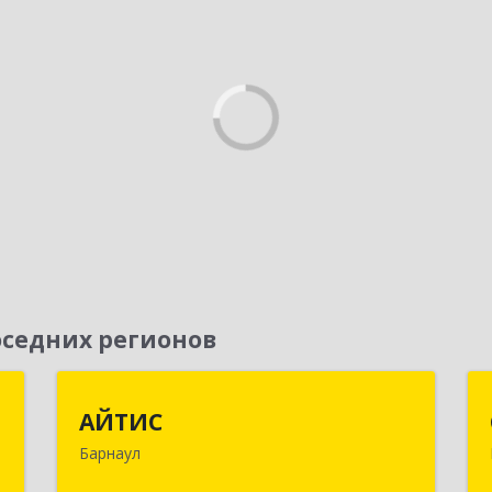
седних регионов
г
АЙТИС
АЙТИС
Барнаул
,
656067, Алтайский край, Барнаул г,
5
Взлетная ул, дом № 65