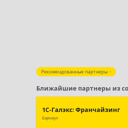
Рекомендованные партнеры
Ближайшие партнеры из со
1С-Галэкс: Франчайзин
1С-Галэкс: Франчайзинг
Барнаул
656015, Алтайский край, Барнаул г
Деповская ул, дом № 7, каб.А-10