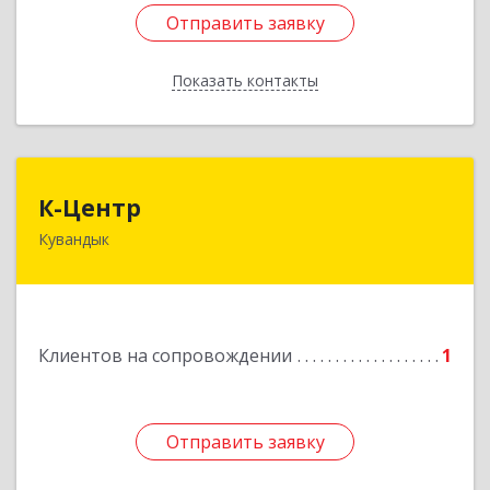
Отправить заявку
Отправить заявку
Показать контакты
Назад
К-Центр
К-Центр
Кувандык
462243, Оренбургская обл, Кувандыкский р-н,
Кувандык г, Ленина ул, дом № 20
Подробнее
Клиентов на сопровождении
1
Отправить заявку
Отправить заявку