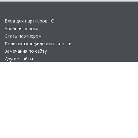
Вход для партнеров 1С
Учебная версия
Стать партнером
Политика конфиденциальности
Замечания по сайту
Другие сайты
Телефон:
+7 (495) 737-92-57
Email:
site_v8@1c.ru
Отдел продаж:
г. Москва
,
улица Селезнёвская, дом 21
© 2026 АО «Группа 1С» (правопреемник «1С»). Все права на сайт
защищены