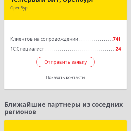
Оренбург
460044, Оренбургская обл, Оренбург, Березка
ул, дом № 2/5, пом.4
Подробнее
Клиентов на сопровождении
741
1С:Специалист
24
Отправить заявку
Отправить заявку
Показать контакты
Назад
Ближайшие партнеры из соседних
регионов
ГК "СтройСофт"