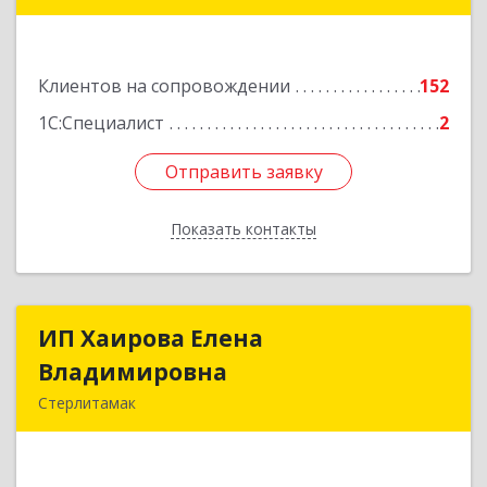
453265, Башкортостан Респ, Салават г,
Бекетова ул, дом № 10, кв.87
Клиентов на сопровождении
152
Подробнее
1С:Специалист
2
Отправить заявку
Отправить заявку
Показать контакты
Назад
ИП Хаирова Елена
ИП Хаирова Елена
Владимировна
Владимировна
Стерлитамак
Подробнее