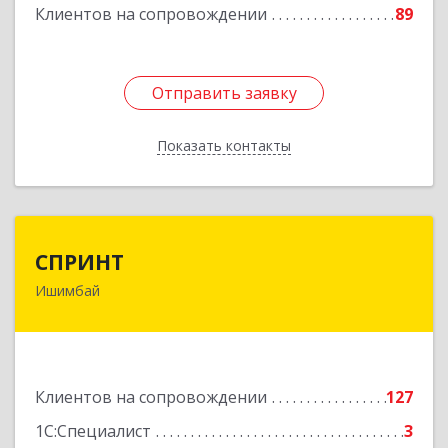
Клиентов на сопровождении
89
Отправить заявку
Отправить заявку
Показать контакты
Назад
СПРИНТ
СПРИНТ
Ишимбай
453201, Башкортостан Респ, Ишимбайский р-н,
Ишимбай г, Якупа Кулмыя ул, дом № 25
Подробнее
Клиентов на сопровождении
127
1С:Специалист
3