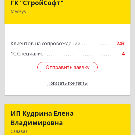
ГК "СтройСофт"
Мелеуз
453852, Башкортостан Респ, Мелеуз г, Ленина
ул, дом № 160а, кв.4
Подробнее
Клиентов на сопровождении
243
1С:Специалист
4
Отправить заявку
Отправить заявку
Показать контакты
Назад
ИП Кудрина Елена
ИП Кудрина Елена
Владимировна
Владимировна
Салават