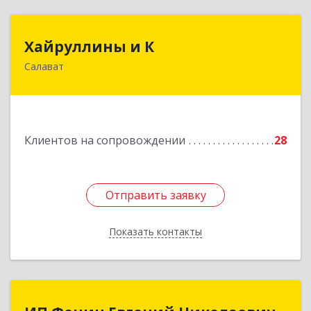
Хайруллины и К
Хайруллины и К
Салават
453251, Башкортостан Респ, Салават г,
Островского ул, дом № 61
Подробнее
Клиентов на сопровождении
28
Отправить заявку
Отправить заявку
Показать контакты
Назад
ИП Фенин Евгений Николаевич