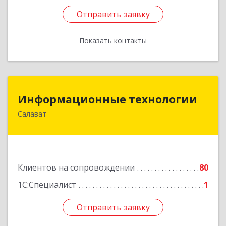
Отправить заявку
Отправить заявку
Показать контакты
Назад
Информационные технологии
Информационные технологии
Салават
453259, Башкортостан Респ, Салават г,
Северная ул, дом № 15, оф.108
Подробнее
Клиентов на сопровождении
80
1С:Специалист
1
Отправить заявку
Отправить заявку