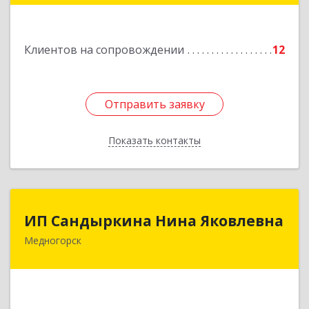
Подробнее
Клиентов на сопровождении
12
Отправить заявку
Отправить заявку
Показать контакты
Назад
ИП Сандыркина Нина Яковлевна
ИП Сандыркина Нина Яковлевна
Медногорск
462270, Оренбургская обл, Медногорск г,
Металлургов ул, дом № 19, кв.22
Подробнее