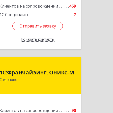
Клиентов на сопровождении
469
1С:Специалист
7
Отправить заявку
Отправить заявку
Показать контакты
Назад
1С:Франчайзинг. Оникс-М
1С:Франчайзинг. Оникс-М
215500, Смоленская обл, Сафоновский
Сафоново
р-н, Сафоново г, Революционная ул,
дом № 9а
Подробнее
Клиентов на сопровождении
90