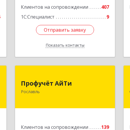
1
Клиентов на сопровождении
407
5
1С:Специалист
9
Отправить заявку
Отправить заявку
Показать контакты
Назад
я
Профучёт АйТи
Профучёт АйТи
,
216500, Смоленская обл,
Рославль
,
Рославльский р-н, Рославль г,
7
Урицкого ул, дом № 13, кв.4
е
Подробнее
1
Клиентов на сопровождении
139