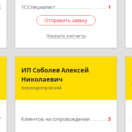
2
1С:Специалист
1
Отправить заявку
Отправить заявку
Показать контакты
Назад
.
ИП Соболев Алексей
ИП Соболев Алексей
о
Николаевич
Николаевич
"
Верхнеднепровский
Подробнее
,
2
7
Клиентов на сопровождении
5
е
1