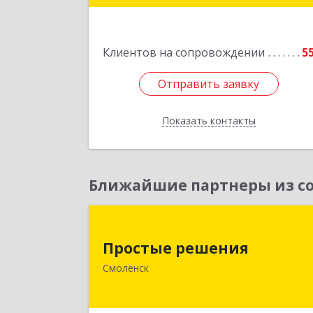
Подробне
Клиентов на сопровождении
5
Отправить заявку
Отправить заявку
Показать контакты
Назад
Ближайшие партнеры из со
Простые решени
Простые решения
214015, Смоленская обл, Смоленск г
Смоленск
Большая Краснофлотская ул, дом 
1