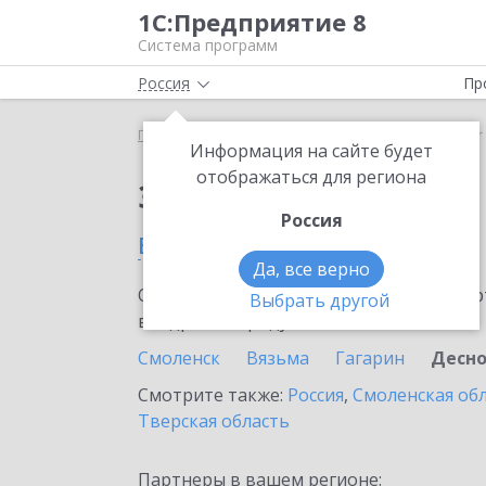
1С:Предприятие 8
Система программ
Россия
Пр
Главная
Сервисы ИТС
SellMonitor
SellMonito
Информация на сайте будет
отображаться для региона
Заказать SellMonitor
Россия
в Десногорске
Да, все верно
Ознакомьтесь с информационными карт
Выбрать другой
внедрение продукта.
Смоленск
Вязьма
Гагарин
Десно
Смотрите также:
Россия
,
Смоленская об
Тверская область
Партнеры в вашем регионе: