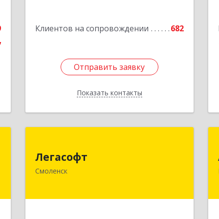
е
9
Клиентов на сопровождении
682
7
Отправить заявку
Отправить заявку
Показать контакты
Назад
е
Легасофт
Легасофт
,
214018, Смоленская обл, Смоленск г,
Смоленск
7
Ново-Рославльская ул, дом № 13
е
Подробнее