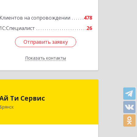
Клиентов на сопровождении
478
1С:Специалист
26
Отправить заявку
Отправить заявку
Показать контакты
Назад
Ай Ти Сервис
Ай Ти Сервис
241035, Брянская обл, Брянск г,
Брянск
Брянской Пролетарской Дивизии ул,
дом № 9
Подробнее