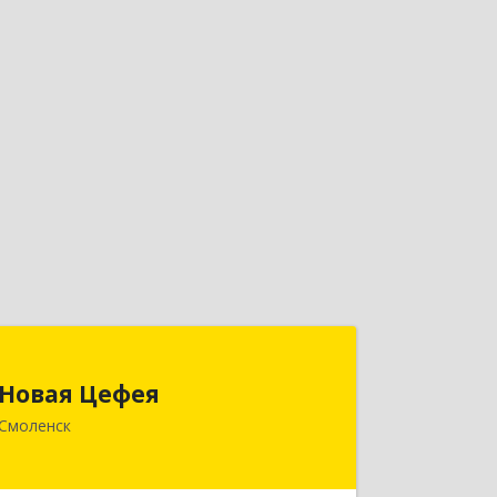
Новая Цефея
Новая Цефея
214018, Смоленская обл, Смоленск г,
Смоленск
Раевского ул, дом № 10
Подробнее