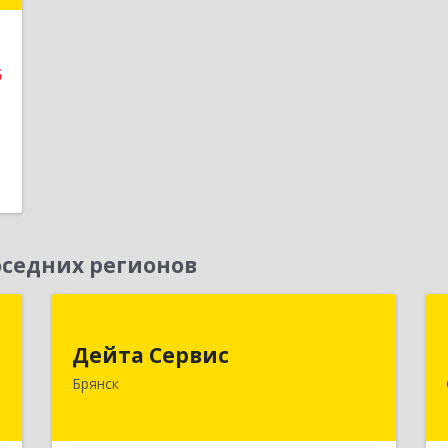
е
5
седних регионов
я
Дейта Сервис
Дейта Сервис
,
241035, Брянская обл, Брянск г,
Брянск
№
Ульянова ул, дом № 4, оф.403
7
Подробнее