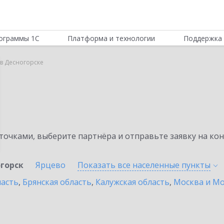
ограммы 1С
Платформа и технологии
Поддержка 
r в Десногорске
очками, выберите партнёра и отправьте заявку на ко
горск
Ярцево
Показать все населенные
пункты
ласть
,
Брянская область
,
Калужская область
,
Москва и Мо