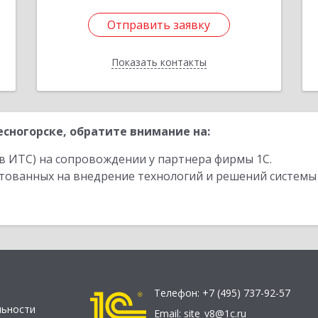
Отправить заявку
Отправить заявку
Показать контакты
Назад
сногорске, обратите внимание на:
в ИТС) на сопровождении у партнера фирмы 1С.
стованных на внедрение технологий и решений системы
Телефон:
+7 (495) 737-92-57
льности
Email:
site_v8@1c.ru