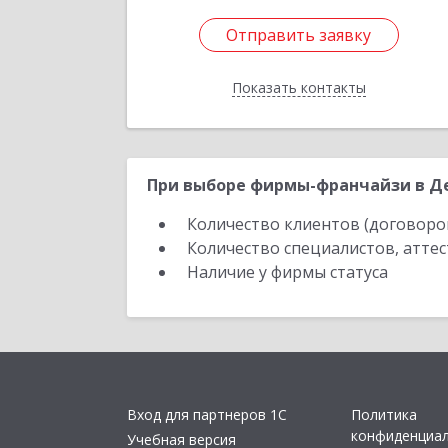
Отправить заявку
Отправить заявку
Показать контакты
Назад
При выборе фирмы-франчайзи в Де
Количество клиентов (договоро
Количество специалистов, атте
Наличие у фирмы статуса
Вход для партнеров 1С
Политика
конфиденциа
Учебная версия