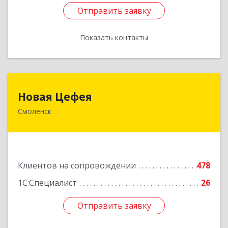
Отправить заявку
Отправить заявку
Показать контакты
Назад
Новая Цефея
Новая Цефея
Смоленск
214018, Смоленская обл, Смоленск г, Раевского
ул, дом № 10
Подробнее
Клиентов на сопровождении
478
1С:Специалист
26
Отправить заявку
Отправить заявку