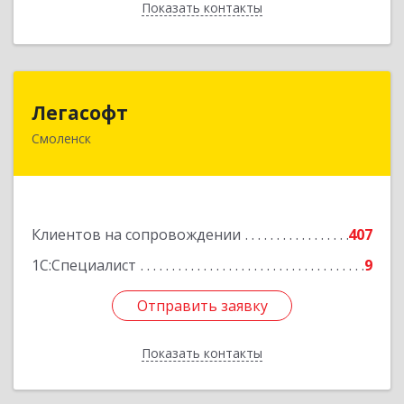
Показать контакты
Назад
Легасофт
Легасофт
Смоленск
214018, Смоленская обл, Смоленск г, Ново-
Рославльская ул, дом № 13
Подробнее
Клиентов на сопровождении
407
1С:Специалист
9
Отправить заявку
Отправить заявку
Показать контакты
Назад