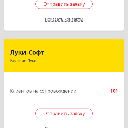
Отправить заявку
Отправить заявку
Показать контакты
Назад
Луки-Софт
Луки-Софт
Великие Луки
182113, Псковская обл, Великие Луки г,
Октябрьский пр-кт, дом № 56А, оф.2
Подробнее
Клиентов на сопровождении
101
Отправить заявку
Отправить заявку