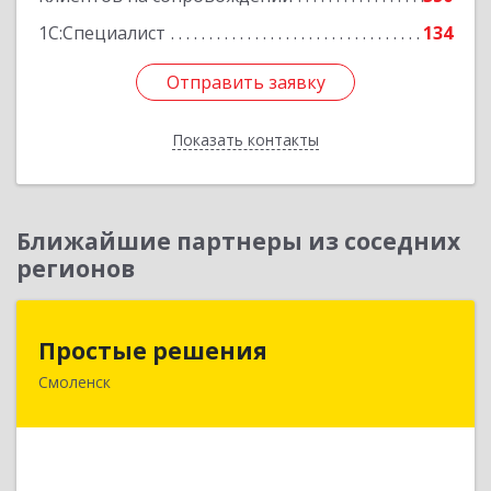
1С:Специалист
134
Отправить заявку
Отправить заявку
Показать контакты
Назад
Ближайшие партнеры из соседних
регионов
Простые решения
Простые решения
Смоленск
214015, Смоленская обл, Смоленск г, Большая
Краснофлотская ул, дом № 17
Подробнее