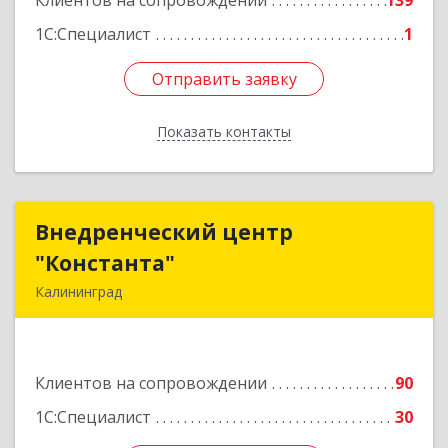
Клиентов на сопровождении
139
1С:Специалист
1
Отправить заявку
Отправить заявку
Показать контакты
Назад
Внедренческий центр
Внедренческий центр
"Константа"
"Константа"
Калининград
236006, Калининградская обл, Калининград г,
К.Маркса ул, дом № 18, оф.701
Клиентов на сопровождении
90
Подробнее
1С:Специалист
30