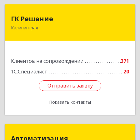
ГК Решение
ГК Решение
Калининград
236038, Калининградская обл, Калининград г,
Липовая аллея ул, дом № 2
Подробнее
Клиентов на сопровождении
371
1С:Специалист
20
Отправить заявку
Отправить заявку
Показать контакты
Назад
Автоматизация
Автоматизация