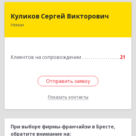
Куликов Сергей Викторович
Куликов Сергей Викторович
Неман
238710, Калининградская обл, Неман г,
Красноармейская ул, дом № 8, кв.60
Подробнее
Клиентов на сопровождении
21
Отправить заявку
Отправить заявку
Показать контакты
Назад
При выборе фирмы-франчайзи в Бресте,
обратите внимание на: