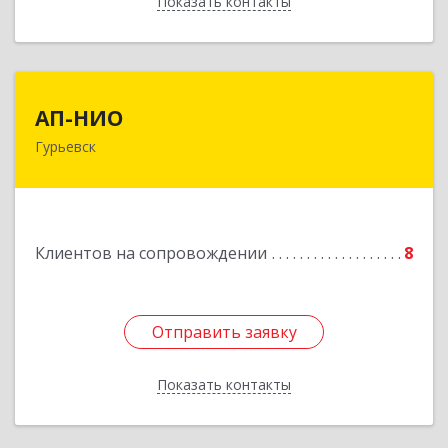
Показать контакты
Назад
АП-НИО
АП-НИО
Гурьевск
238300 Калининградская обл, Гурьевск г,
Советская ул, дом № 22, кв. № 26
Подробнее
Клиентов на сопровождении
8
Отправить заявку
Отправить заявку
Показать контакты
Назад