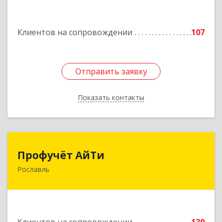
Подробнее
Клиентов на сопровождении
107
Отправить заявку
Отправить заявку
Показать контакты
Назад
Профучёт АйТи
Профучёт АйТи
Рославль
216500, Смоленская обл, Рославльский р-н,
Рославль г, Урицкого ул, дом № 13, кв.4
Подробнее