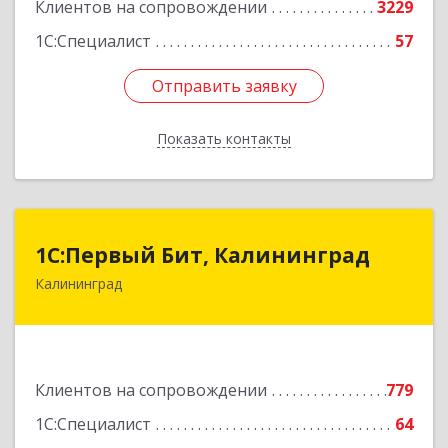
Клиентов на сопровождении
3229
1С:Специалист
57
Отправить заявку
Отправить заявку
Показать контакты
Назад
1С:Первый Бит, Калининград
1С:Первый Бит, Калининград
Калининград
236006, Калининградская обл, Калининград г,
Ленинский пр-кт, дом № 30
Подробнее
Клиентов на сопровождении
779
1С:Специалист
64