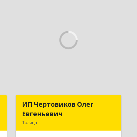
и
ИП Чертовиков Олег
ИП Чертовиков Олег
а
Евгеньевич
Евгеньевич
Талица
й
623640, Свердловская обл, Талица г,
,
Ленина ул, дом № 73, кв.31