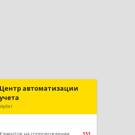
Центр автоматизации
Центр автоматизации
учета
учета
Ирбит
623854, Свердловская обл, Ирбит г,
Маршала Жукова ул, дом № 3, кв.28
Клиентов на сопровождении
151
Подробнее