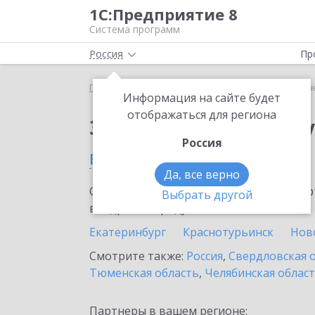
1С:Предприятие 8
Система программ
Россия
Пр
Главная
Сервисы ИТС
Отвечает аудитор
Отв
Информация на сайте будет
отображаться для региона
Заказать Отвечает а
Россия
в Талице
Да, все верно
Ознакомьтесь с информационными карт
Выбрать другой
внедрение продукта.
Екатеринбург
Краснотурьинск
Нов
Смотрите также:
Россия
,
Свердловская 
Тюменская область
,
Челябинская облас
Партнеры в вашем регионе: