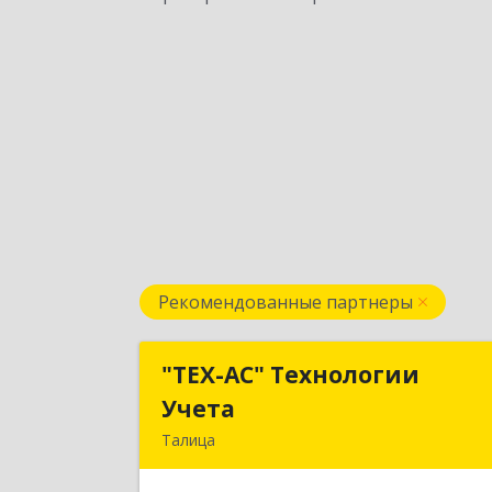
Рекомендованные партнеры
"ТЕХ-АС" Технологии
"ТЕХ-АС" Технологи
Учета
Учет
Талица
623640, Свердловская обл, Талицки
р-н, Талица г, Ленина ул, дом № 73