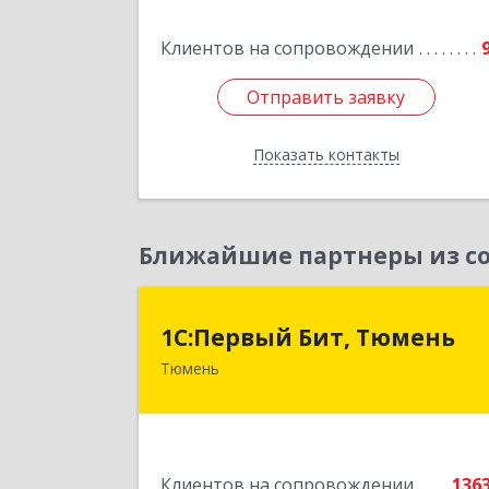
пом.
Клиентов на сопровождении
Подробне
Отправить заявку
Отправить заявку
Показать контакты
Назад
Ближайшие партнеры из со
1С:Первый Бит, Тюмен
1С:Первый Бит, Тюмень
Тюмень
625000, Тюменская обл, Тюмень г
Республики ул, дом № 61, оф.71
Подробне
Клиентов на сопровождении
136