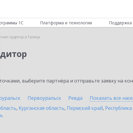
ограммы 1С
Платформа и технологии
Поддержка 
ечает аудитор в Талице
удитор
очками, выберите партнёра и отправьте заявку на ко
оуральск
Первоуральск
Ревда
Показать все нас
область
,
Курганская область
,
Пермский край
,
Республика
ть