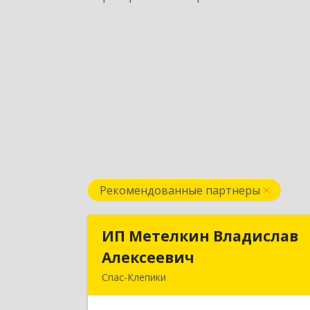
Рекомендованные партнеры
ИП Метелкин Владислав
ИП Метелкин Владисла
Алексеевич
Алексееви
Спас-Клепики
391030, Рязанская обл, Спас-Клепик
г, 1 Мая ул, дом № 1