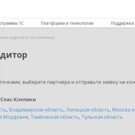
ограммы 1С
Платформа и технологии
Поддержка 
ечает аудитор в Спас-Клепиках
удитор
очками, выберите партнёра и отправьте заявку на ко
Спас-Клепики
сть
,
Владимирская область
,
Липецкая область
,
Москва и
а Мордовия
,
Тамбовская область
,
Тульская область