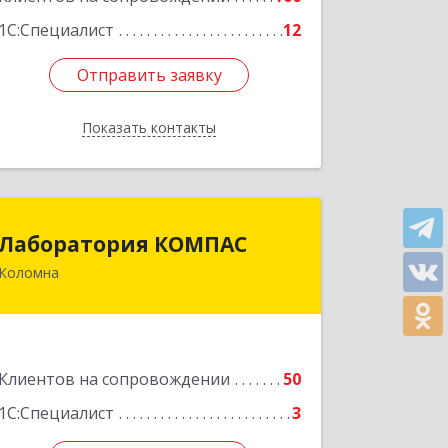
1С:Специалист
12
Отправить заявку
Отправить заявку
Показать контакты
Назад
Лаборатория КОМПАС
Лаборатория КОМПАС
Коломна
140415, Московская обл, Коломна г,
Л.Толстого ул, дом № 2
Подробнее
Клиентов на сопровождении
50
1С:Специалист
3