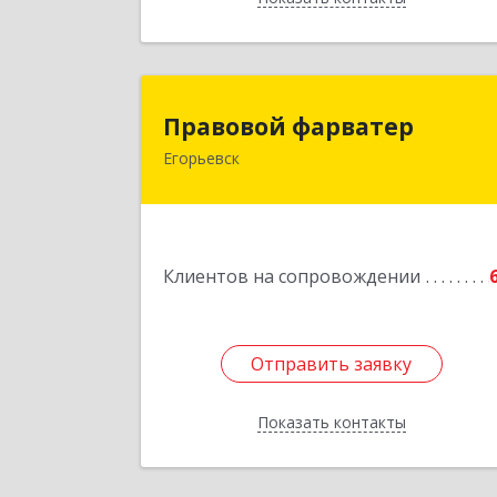
Правовой фарвате
Правовой фарватер
Егорьевск
Подробне
Клиентов на сопровождении
Отправить заявку
Отправить заявку
Показать контакты
Назад