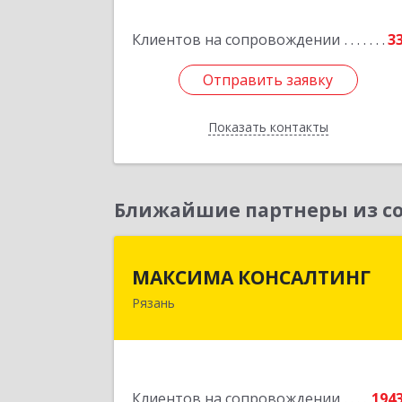
Клиентов на сопровождении
3
Подробне
Отправить заявку
Отправить заявку
Показать контакты
Назад
Ближайшие партнеры из со
МАКСИМА КОНСАЛТИН
МАКСИМА КОНСАЛТИНГ
Рязань
390006, Рязанская обл, г.о.горо
Рязань, Рязань г, Грибоедова ул, до
№ 22, пом.H1
Подробне
Клиентов на сопровождении
194