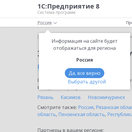
1С:Предприятие 8
Система программ
Россия
Пр
Главная
Сервисы ИТС
Отвечает аудитор
Отв
Информация на сайте будет
отображаться для региона
Заказать Отвечает а
Россия
в Спас-Клепиках
Да, все верно
Ознакомьтесь с информационными карт
Выбрать другой
внедрение продукта.
Рязань
Касимов
Новомичуринск
Смотрите также:
Россия
,
Рязанская обла
область
,
Пензенская область
,
Республик
Партнеры в вашем регионе: