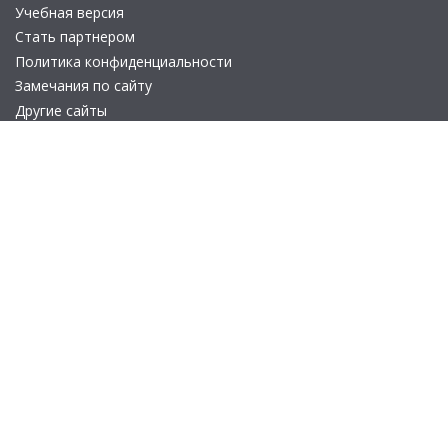
Учебная версия
Стать партнером
Политика конфиденциальности
Замечания по сайту
Другие сайты
Телефон:
+7 (495) 737-92-57
Email:
site_v8@1c.ru
Отдел продаж:
г. Москва
,
улица Селезнёвская, дом 21
© 2026 АО «Группа 1С» (правопреемник «1С»). Все права на сайт
защищены
© 2011- 2026 ООО «1С-Софт» (
о компании
).
Исключительное право на технологическую платформу
«1С:Предприятие 8» и типовые конфигурации программных
продуктов системы «1С:Предприятие 8», представленные на