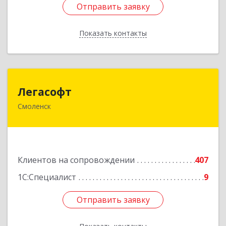
Отправить заявку
Отправить заявку
Показать контакты
Назад
Легасофт
Легасофт
Смоленск
214018, Смоленская обл, Смоленск г, Ново-
Рославльская ул, дом № 13
Подробнее
Клиентов на сопровождении
407
1С:Специалист
9
Отправить заявку
Отправить заявку