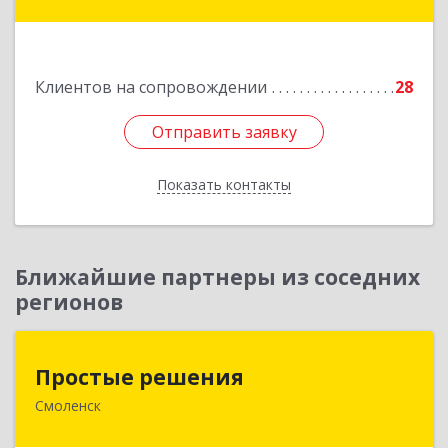
Брестская, д.40, ком.59
Подробнее
Клиентов на сопровождении
28
Отправить заявку
Отправить заявку
Показать контакты
Назад
Ближайшие партнеры из соседних
регионов
Простые решения
Простые решения
Смоленск
214015, Смоленская обл, Смоленск г, Большая
Краснофлотская ул, дом № 17