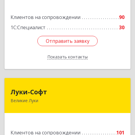
К.Маркса ул, дом № 18, оф.701
Клиентов на сопровождении
90
Подробнее
1С:Специалист
30
Отправить заявку
Отправить заявку
Показать контакты
Назад
Луки-Софт
Луки-Софт
Великие Луки
182113, Псковская обл, Великие Луки г,
Октябрьский пр-кт, дом № 56А, оф.2
Подробнее
Клиентов на сопровождении
101