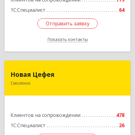
1С:Специалист
64
Отправить заявку
Отправить заявку
Показать контакты
Назад
Новая Цефея
Новая Цефея
Смоленск
214018, Смоленская обл, Смоленск г, Раевского
ул, дом № 10
Подробнее
Клиентов на сопровождении
478
1С:Специалист
26