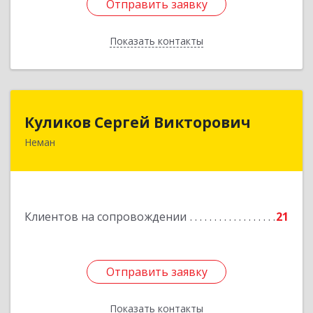
Отправить заявку
Отправить заявку
Показать контакты
Назад
Куликов Сергей Викторович
Куликов Сергей Викторович
Неман
238710, Калининградская обл, Неман г,
Красноармейская ул, дом № 8, кв.60
Подробнее
Клиентов на сопровождении
21
Отправить заявку
Отправить заявку
Показать контакты
Назад