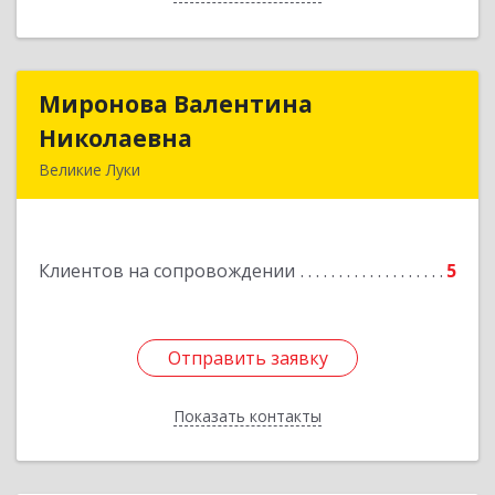
Миронова Валентина
Миронова Валентина
Николаевна
Николаевна
Великие Луки
Подробнее
Клиентов на сопровождении
5
Отправить заявку
Отправить заявку
Показать контакты
Назад