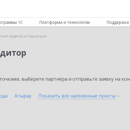
ограммы 1С
Платформа и технологии
Поддержка 
ечает аудитор в Сарыагаше
удитор
очками, выберите партнёра и отправьте заявку на ко
рда
Атырау
Показать все населенные
пункты