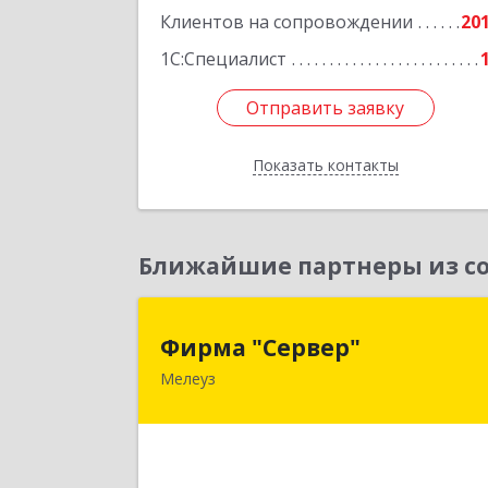
Клиентов на сопровождении
Исмайлова, дом № 37 
20
1С:Специалист
Подробне
Отправить заявку
Отправить заявку
Показать контакты
Назад
Ближайшие партнеры из со
Фирма "Сервер
Фирма "Сервер"
Мелеуз
453852, Башкортостан Респ
Мелеузовский р-н, Мелеуз г, 32-й мкр
дом № 3