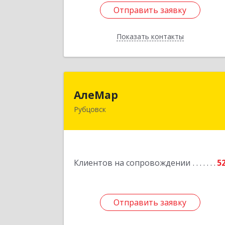
Отправить заявку
Отправить заявку
Показать контакты
Назад
АлеМа
АлеМар
Рубцовск
658210, Алтайский край, Рубцовск г
Комсомольская ул, дом № 8
Подробне
Клиентов на сопровождении
5
Отправить заявку
Отправить заявку