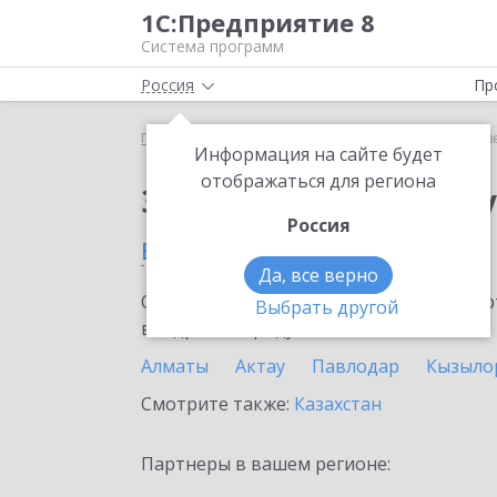
1С:Предприятие 8
Система программ
Россия
Пр
Главная
Сервисы ИТС
Отвечает аудитор
Отв
Информация на сайте будет
отображаться для региона
Заказать Отвечает а
Россия
в Сарыагаше
Да, все верно
Ознакомьтесь с информационными карт
Выбрать другой
внедрение продукта.
Алматы
Актау
Павлодар
Кызыло
Смотрите также:
Казахстан
Партнеры в вашем регионе: