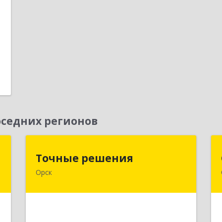
В
1
1
е
седних регионов
"
Точные решения
Точные решения
Орск
,
462403, Оренбургская обл, Орск г,
,
Краматорская ул, дом № 2Б, пом.3,
6
этаж 1, офис 2