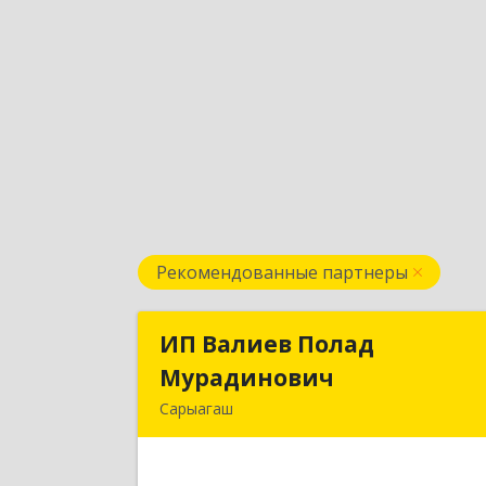
Рекомендованные партнеры
ИП Валиев Полад
ИП Валиев Пола
Мурадинович
Мурадинови
Сарыагаш
160900, Республика Казахстан
Туркестанская область
Сарыагашский район, г. Сарыагаш, ул