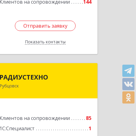
Клиентов на сопровождении
144
Отправить заявку
Отправить заявку
Показать контакты
Назад
РАДИУСТЕХНО
РАДИУСТЕХНО
Рубцовск
658225, Алтайский край, Рубцовск г,
Ленина пр-кт, дом № 206, оф.427
Подробнее
Клиентов на сопровождении
85
1С:Специалист
1