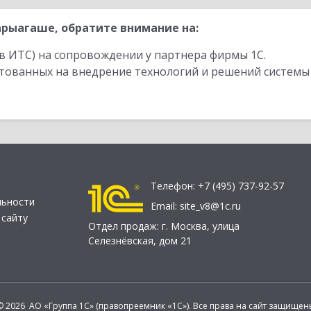
рыагаше, обратите внимание на:
в ИТС) на сопровождении у партнера фирмы 1С.
стованных на внедрение технологий и решений системы
Телефон:
+7 (495) 737-92-57
льности
Email:
site_v8@1c.ru
 сайту
Отдел продаж:
г. Москва
,
улица
Селезнёвская, дом 21
© 2026 АО «Группа 1С» (правопреемник «1С»). Все права на сайт защищен